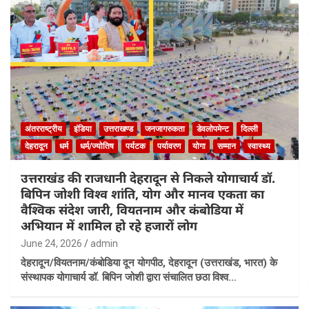
अंतरराष्ट्रीय
इंडिया
उत्तराखण्ड
जनजागरुकता
डेवलोपमेन्ट
दिल्ली
देहरादून
धर्म
धर्म/ज्योतिष
पर्यटक
पर्यावरण
योगा
सम्मान
स्वास्थ्य
उत्तराखंड की राजधानी देहरादून से निकले योगाचार्य डॉ.
बिपिन जोशी विश्व शांति, योग और मानव एकता का
वैश्विक संदेश जारी, वियतनाम और कंबोडिया में
अभियान में शामिल हो रहे हजारों लोग
June 24, 2026
admin
देहरादून/वियतनाम/कंबोडिया दून योगपीठ, देहरादून (उत्तराखंड, भारत) के
संस्थापक योगाचार्य डॉ. बिपिन जोशी द्वारा संचालित छठा विश्व…