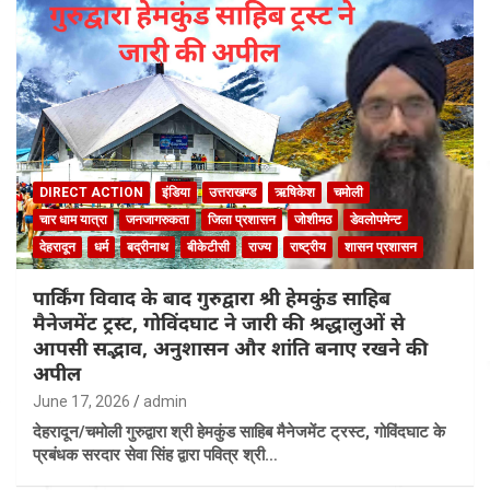
DIRECT ACTION
इंडिया
उत्तराखण्ड
ऋषिकेश
चमोली
चार धाम यात्रा
जनजागरुकता
जिला प्रशासन
जोशीमठ
डेवलोपमेन्ट
देहरादून
धर्म
बद्रीनाथ
बीकेटीसी
राज्य
राष्ट्रीय
शासन प्रशासन
पार्किंग विवाद के बाद गुरुद्वारा श्री हेमकुंड साहिब
मैनेजमेंट ट्रस्ट, गोविंदघाट ने जारी की श्रद्धालुओं से
आपसी सद्भाव, अनुशासन और शांति बनाए रखने की
अपील
June 17, 2026
admin
देहरादून/चमोली गुरुद्वारा श्री हेमकुंड साहिब मैनेजमेंट ट्रस्ट, गोविंदघाट के
प्रबंधक सरदार सेवा सिंह द्वारा पवित्र श्री…