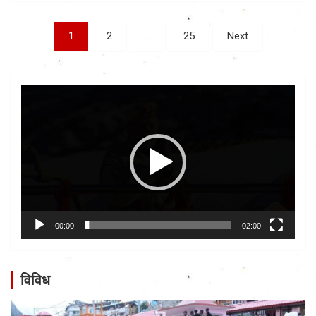
Posts
1
2
…
25
Next
pagination
Video
Player
00:00
02:00
विविध