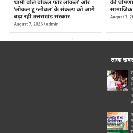
धामी बोले वोकल फॉर लोकल’ और
की घोषणा,
‘लोकल टू ग्लोबल’ के संकल्प को आगे
सामाजिक 
बढ़ा रही उत्तराखंड सरकार
August 7, 2
August 7, 2026
admin
ताजा खब
र
ह
ध
‘
ब
A
उ
ग
घ
स