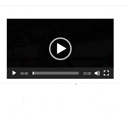
Video
Player
00:00
02:00