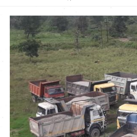
Uttarakhand News in
Hindi