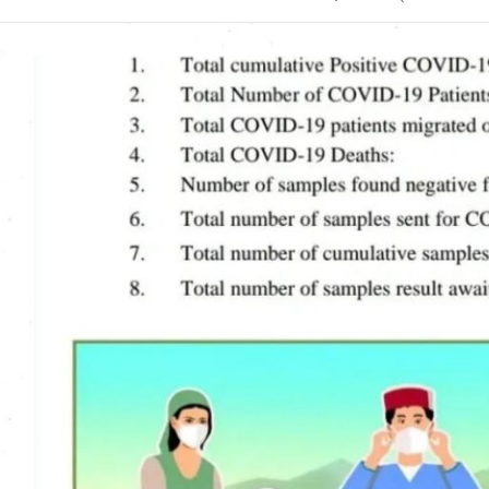
Uttarakhand News in
Hindi