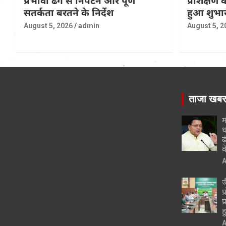
प्रभावी ढंग से निपटने और पूर्ण
प्रशिक्षण
सतर्कता बरतने के निर्देश
हुआ शुभा
August 5, 2026
admin
August 5, 2
ताजा खब
म
ध
ढ
क
A
ज
प
प
ह
A