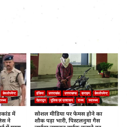
डेवलोपमेन्ट
इंडिया
उत्तराखंड
उत्तराखण्ड
क्राइम
डेवलोपमेन्ट
ास्थ्य
देहरादून
पुलिस एवं प्रशासन
राज्य
स्वास्थ्य
कांड में
सोशल मीडिया पर फेमस होने का
िस ने
शौक पड़ा भारी, पिस्टलनुमा गैस