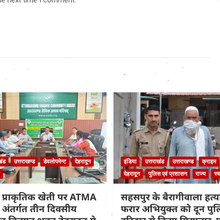
he next time I comment.
खंड
उत्तराखण्ड
डेवलोपमेन्ट
देहरादून
इंडिया
उत्तराखंड
उत्तराखण्ड
क्राइम
देहरादून
पुलिस एवं प्रशासन
राज्य
स्व
 प्राकृतिक खेती पर ATMA
सहसपुर के बैरागीवाला हत्या
के अंतर्गत तीन दिवसीय
फरार अभियुक्त को दून पुल