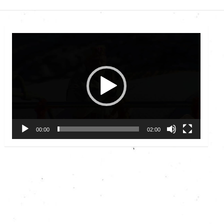
Video
Player
00:00
02:00