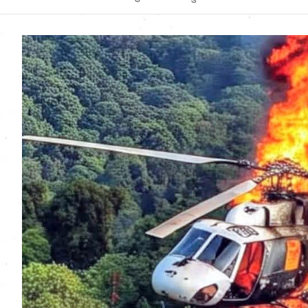
Uttarakhand News in
Hindi