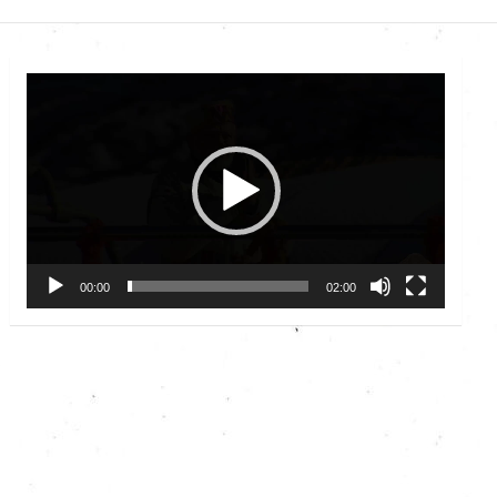
Video
Player
00:00
02:00