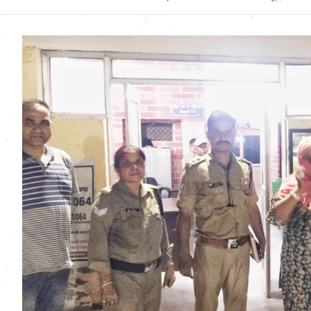
Uttarakhand News in
Hindi