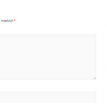
re marked
*