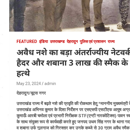
FEATURED
इंडिया
उत्तराखण्ड
देहरादून
पुलिस एवं प्रशासन
राज्य
अवैध नशे का बड़ा अंतर्राज्यीय नेटवर्क 
हैदर और शबाना 3 लाख की स्मैक क
हत्थे
May 23, 2024
admin
देहरादून/यूएस नगर
उत्तराखंड राज्य में बढ़ते नशे की प्रवृति की रोकथाम हेतु *माननीय मुख्यमंत्र
उत्तराखंड अभिनव कुमार के दिशा निर्देशन पर एसएसपी एसटीएफ आयुष अग्रवाल 
कुमाऊँ आरबी चमोला एवं प्रभारी निरीक्षक STF(एन्टी नारकोटिक्स) पावन स्वर
के साथ संयुक्त रूप से कार्यवाही करते हुए जनपद उधम सिंह नगर के थाना गदरपुर 
व शबाना उर्फ गुलनाज को गिरफ्तार कर उनके कब्जे से 30 ग्राम अवैध स्मै