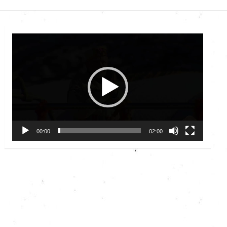
Video
Player
00:00
02:00