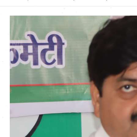
Uttarakhand News in
Hindi