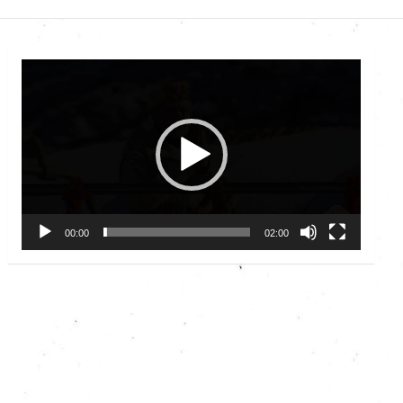
Video
Player
00:00
02:00