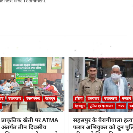
he next time I comment.
खंड
उत्तराखण्ड
डेवलोपमेन्ट
देहरादून
इंडिया
उत्तराखंड
उत्तराखण्ड
क्राइम
देहरादून
पुलिस एवं प्रशासन
राज्य
स्व
 प्राकृतिक खेती पर ATMA
सहसपुर के बैरागीवाला हत्या
के अंतर्गत तीन दिवसीय
फरार अभियुक्त को दून पुल