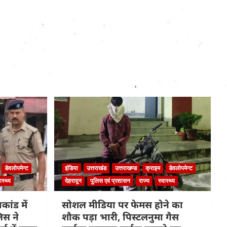
डेवलोपमेन्ट
इंडिया
उत्तराखंड
उत्तराखण्ड
क्राइम
डेवलोपमेन्ट
ास्थ्य
देहरादून
पुलिस एवं प्रशासन
राज्य
स्वास्थ्य
कांड में
सोशल मीडिया पर फेमस होने का
िस ने
शौक पड़ा भारी, पिस्टलनुमा गैस