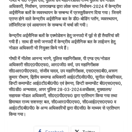
गोष्ठी में पी0 रेणुका देवी, पुलिस उप महानिरीक्षक/राज्य पुलिस उप नोडल
अधिकारी, निर्वाचन, उत्तराखण्ड द्वारा लोक सभा निर्वाचन-2024 में केन्द्रीय
अर्द्वसैनिक बलों के व्यवस्थापन के सम्बन्ध में प्रस्तुतीकरण दिया गया। जिसमे
प्राप्त होने वाले केन्द्रीय अर्द्वसैनिक बल के डी0-बोडिंग प्लॉन, व्यवस्थापन,
लॉजिस्टिक एवं आवागमन के सम्बन्ध में चर्चा की गयी।
केन्द्रीय अर्द्वसैनिक बलों के एक्मोडेशन हेतु जनपदो में पूर्व से ही तैयारियां की
गयी हैं। साथ ही सभी जनपदों में केन्द्रीय अर्द्वसैनिक बल के लाईजन हेतु
नोडल अधिकारी भी नियुक्त किये गये हैं।
गोष्ठी में नीलेश आनन्द भरणे, पुलिस महानिरीक्षक, पी एण्ड एम/नोडल
अधिकारी सी0ए0पी0एफ0, आर0जी0 वर्मा, उप महानिरीक्षक
सी0आर0पी0एफ0, संजीव यादव, उप महानिरीक्षक, एस0एस0बी0,अरूण
कुमार रौथाण, द्वितीय कमाण्ड अधिकारी आई0टी0वी0पी0, सुनील पोखरियाल,
डिप्टी कमाण्डेंट आई0टी0बी0पी0 एवं हेमन्त, डिप्टी कमाण्डेंट बी0एस0एफ0,
सी0डी0 अन्थवाल, अपर पुलिस 28-03-2024अधीक्षक, मुख्यालय/
सहायक नोडल अधिकारी, सी0ए0पी0एफ0 द्वारा प्रतिभाग किया गया तथा
हिमाचल राज्य सशस्त्र बल, सी0आर0पी0एफ0, सी0आई0एस0एफ0 व
आई0टी0बी0पी0 के अन्य अधिकारियों द्वारा वी0सी0 के माध्यम से प्रतिभाग
किया गया।