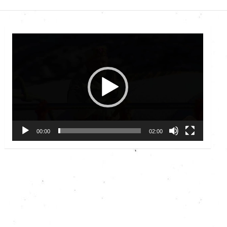
Video
Player
00:00
02:00