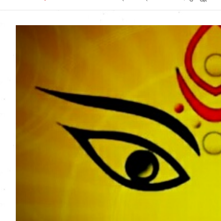
Uttarakhand News in
Hindi