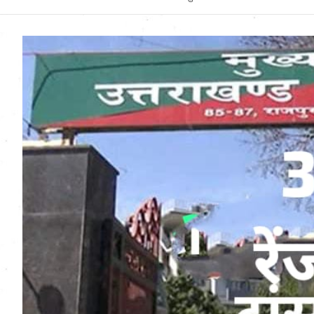
Uttarakhand News in
Hindi