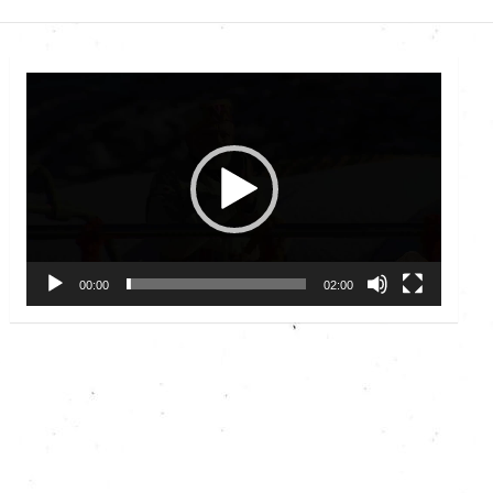
Video
Player
00:00
02:00