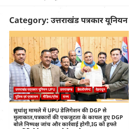
Uttarakhand News in
Hindi
Category:
उत्तराखंड पत्रकार यूनि
उत्तराखंड पत्रकार यूनियन UPU
उत्तराखण्ड
डेवलोपमेन्ट
देहरादून
पुलिस एवं प्रशासन
मीडिया/प्रेस
राज्य
सुधांशु मामले में UPU डेलिगेशन की DGP से
मुलाकात,पत्रकारों की एकजुटता के कायल हुए DGP
बोले निष्पक्ष जांच और कार्रवाई होगी,IG को हफ्ते