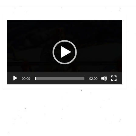
Video
Player
00:00
02:00