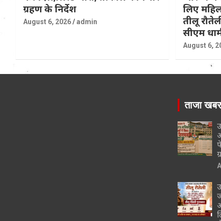
ग्रहण के निर्देश
लिए महिल
तीलू रौतेली
August 6, 2026
admin
सीएम धाम
August 6, 2
ताजा खब
उ
अ
फ
ग
A
उ
ज
औ
ल