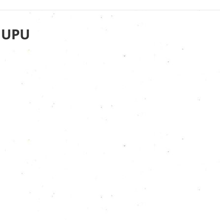
यन UPU