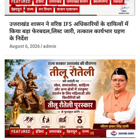
FEATURED
इंडिया
उत्तराखंड
उत्तराखंड शासन
डेवलोपमेन्ट
तबादले
देहरादून
राज्य
वन विभाग
शासन प्रशासन
उत्तराखंड शासन ने वरिष्ठ IFS अधिकारियों के दायित्वों में
किया बड़ा फेरबदल,लिस्ट जारी, तत्काल कार्यभार ग्रहण
के निर्देश
August 6, 2026
admin
FEATURED
इंडिया
उत्तराखंड
देहरादून
राज्य