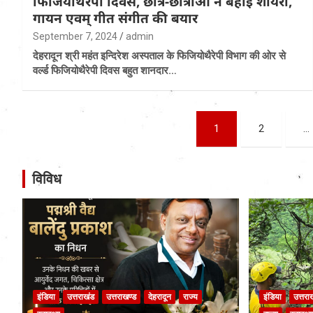
फिजियोथैरेपी दिवस, छात्र-छात्राओं ने बहाई शायरी,
गायन एवम् गीत संगीत की बयार
September 7, 2024
admin
देहरादून श्री महंत इन्दिरेश अस्पताल के फिजियोथैरेपी विभाग की ओर से
वर्ल्ड फिजियोथैरेपी दिवस बहुत शानदार…
Posts
1
2
…
pagination
विविध
इंडिया
उत्तराखंड
उत्तराखण्ड
देहरादून
राज्य
इंडिया
उत्तरा