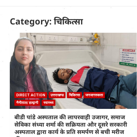
Uttarakhand News in
Hindi
Category:
चिकित्सा
DIRECT ACTION
उत्तराखण्ड
चिकित्सा
जनजागरुकता
नैनीताल/ हल्द्वानी
स्वास्थ्य
बीडी पांडे अस्पताल की लापरवाही उजागर, समाज
सेविका संध्या शर्मा की सक्रियता और दूसरे सरकारी
अस्पताल द्वारा कार्य के प्रति समर्पण से बची मरीज