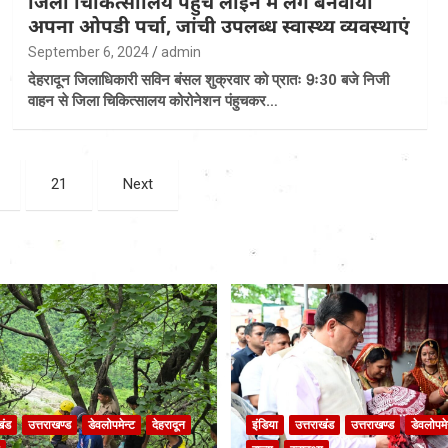
जिला चिकित्साालय पंहुच लाईन में लग बनवाया
अपना ओपडी पर्चा, जांची उपलब्ध स्वास्थ्य व्यवस्थाएं
September 6, 2024
admin
देहरादून जिलाधिकारी सविन बंसल शुक्रवार को प्रातः 9ः30 बजे निजी
वाहन से जिला चिकित्सालय कोरोनेशन पंहुचकर…
21
Next
खंड
उत्तराखण्ड
डेवलोपमेन्ट
देहरादून
इंडिया
उत्तराखंड
उत्तराखण्ड
डेवलोपमे