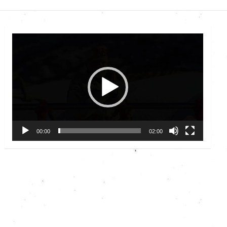
Video
Player
00:00
02:00