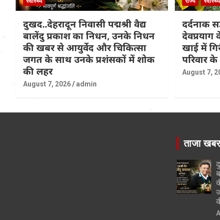
स्वास्थ्य
राज्य
स्वास्थ्य
दुखद..देहरादून निवासी पद्मश्री वैद्य
दर्दनाक सड
बालेंदु प्रकाश का निधन, उनके निधन
देवप्रयाग
की खबर से आयुर्वेद और चिकित्सा
खाई में ग
जगत के साथ उनके प्रशंसकों में शोक
परिवार के
की लहर
August 7, 2
August 7, 2026
admin
ताजा खब
द
ब
क
ज
क
A