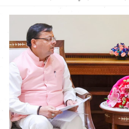
Uttarakhand News in
Hindi