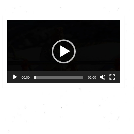
Video
Player
00:00
02:00