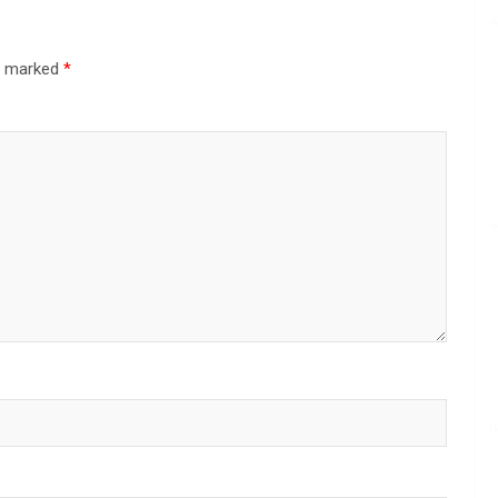
re marked
*