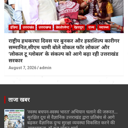
इंडिया
उत्तराखंड
उत्तराखण्ड
डेवलोपमेन्ट
देहरादून
राज्य
स्वास्थ्य
राष्ट्रीय हथकरघा दिवस पर बुनकर और हस्तशिल्प कारीगर
सम्मानित,सीएम धामी बोले वोकल फॉर लोकल’ और
‘लोकल टू ग्लोबल’ के संकल्प को आगे बढ़ा रही उत्तराखंड
सरकार
August 7, 2026
admin
ताजा खबर
‘स्वस्थ बचपन-स्वस्थ भारत’ अभियान चलाने की जरूरत…
सुरक्षित दूध से वैज्ञानिक उत्तराखंड द्वारा प्रतिबंध से आगे
बढ़कर वैज्ञानिक दुग्ध सुरक्षा व्यवस्था विकसित करने की
आवश्यकता..डॉ.बृज मोहन शर्मा