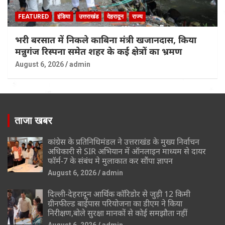
FEATURED
इंडिया
उत्तराखंड
देहरादून
राज्य
भरी बरसात में निकले काबिना मंत्री खजानदास, किया
मन्नुगंज रिस्पना समेत शहर के कई क्षेत्रों का भ्रमण
August 6, 2026
admin
ताजा खबर
कांग्रेस के प्रतिनिधिमंडल ने उत्तराखंड के मुख्य निर्वाचन
अधिकारी से SIR अभियान में ऑनलाइन माध्यम से दायर
फॉर्म-7 के संबंध मे मुलाकात कर सौंपा ज्ञापन
August 6, 2026
admin
दिल्ली-देहरादून आर्थिक कॉरिडोर से जुड़ी 12 किमी
ग्रीनफील्ड बाईपास परियोजना का डीएम ने किया
निरीक्षण,बोले सुरक्षा मानकों से कोई समझौता नहीं
August 6, 2026
admin