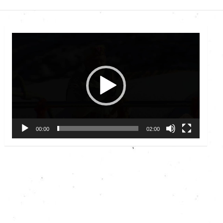
Video
Player
00:00
02:00