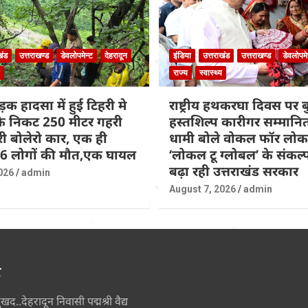
खंड
उत्तराखण्ड
डेवलोपमेन्ट
देहरादून
इंडिया
उत्तराखंड
उत्तराखण्ड
डेवलोपमे
राज्य
स्वास्थ्य
़क हादसा में हुई टिहरी मे
राष्ट्रीय हथकरघा दिवस पर
 के निकट 250 मीटर गहरी
हस्तशिल्प कारीगर सम्मान
िरी बोलेरो कार, एक ही
धामी बोले वोकल फॉर लो
 6 लोगों की मौत,एक घायल
‘लोकल टू ग्लोबल’ के संकल
बढ़ा रही उत्तराखंड सरकार
026
admin
August 7, 2026
admin
र
ुखद..देहरादून निवासी पद्मश्री वैद्य