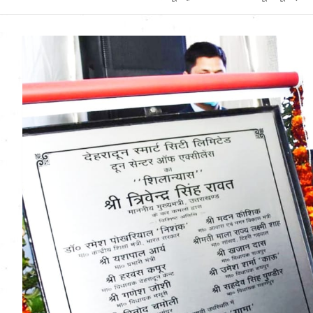
Uttarakhand News in
Hindi