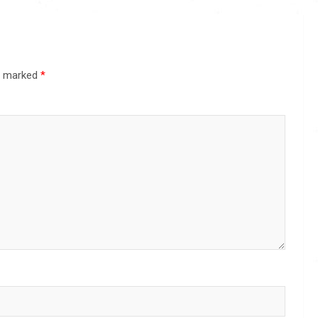
re marked
*