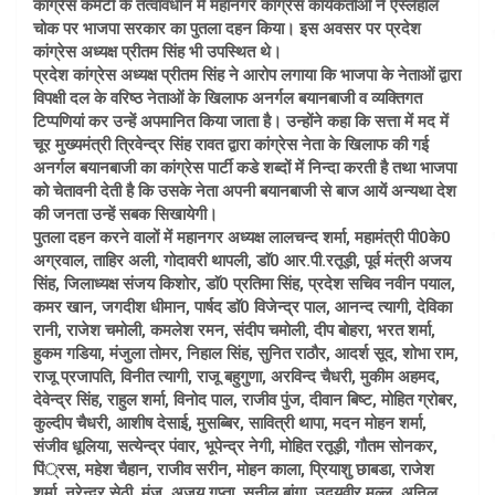
कांग्रेस कमेटी के तत्वावधान में महानगर कांग्रेस कार्यकर्ताओं ने ऐस्लेहाॅल
चोक पर भाजपा सरकार का पुतला दहन किया। इस अवसर पर प्रदेश
कांग्रेस अध्यक्ष प्रीतम सिंह भी उपस्थित थे।
प्रदेश कांग्रेस अध्यक्ष प्रीतम सिंह ने आरोप लगाया कि भाजपा के नेताओं द्वारा
विपक्षी दल के वरिष्ठ नेताओं के खिलाफ अनर्गल बयानबाजी व व्यक्तिगत
टिप्पणियां कर उन्हें अपमानित किया जाता है। उन्होंने कहा कि सत्ता में मद में
चूर मुख्यमंत्री त्रिवेन्द्र सिंह रावत द्वारा कांग्रेस नेता के खिलाफ की गई
अनर्गल बयानबाजी का कांग्रेस पार्टी कडे शब्दों में निन्दा करती है तथा भाजपा
को चेतावनी देती है कि उसके नेता अपनी बयानबाजी से बाज आयें अन्यथा देश
की जनता उन्हें सबक सिखायेगी।
पुतला दहन करने वालों में महानगर अध्यक्ष लालचन्द शर्मा, महामंत्री पी0के0
अग्रवाल, ताहिर अली, गोदावरी थापली, डाॅ0 आर.पी.रतूड़ी, पूर्व मंत्री अजय
सिंह, जिलाध्यक्ष संजय किशोर, डाॅ0 प्रतिमा सिंह, प्रदेश सचिव नवीन पयाल,
कमर खान, जगदीश धीमान, पार्षद डाॅ0 विजेन्द्र पाल, आनन्द त्यागी, देविका
रानी, राजेश चमोली, कमलेश रमन, संदीप चमोली, दीप बोहरा, भरत शर्मा,
हुकम गडिया, मंजुला तोमर, निहाल सिंह, सुनित राठौर, आदर्श सूद, शोभा राम,
राजू प्रजापति, विनीत त्यागी, राजू बहुगुणा, अरविन्द चैधरी, मुकीम अहमद,
देवेन्द्र सिंह, राहुल शर्मा, विनोद पाल, राजीव पुंज, दीवान बिष्ट, मोहित ग्रोबर,
कुल्दीप चैधरी, आशीष देसाई, मुसब्बिर, सावित्री थापा, मदन मोहन शर्मा,
संजीव धूलिया, सत्येन्द्र पंवार, भूपेन्द्र नेगी, मोहित रतूड़ी, गौतम सोनकर,
पिं्रस, महेश चैहान, राजीव सरीन, मोहन काला, प्रियाशु छाबडा, राजेश
शर्मा, नरेन्द्र सेठी, मंजू, अजय गुप्ता, सुनील बांगा, उदयवीर मल्ल, अनिल