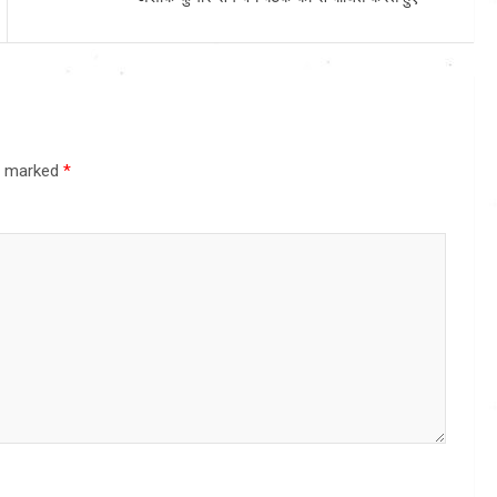
re marked
*