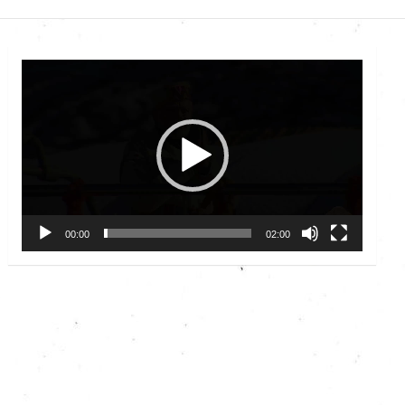
Video
Player
00:00
02:00