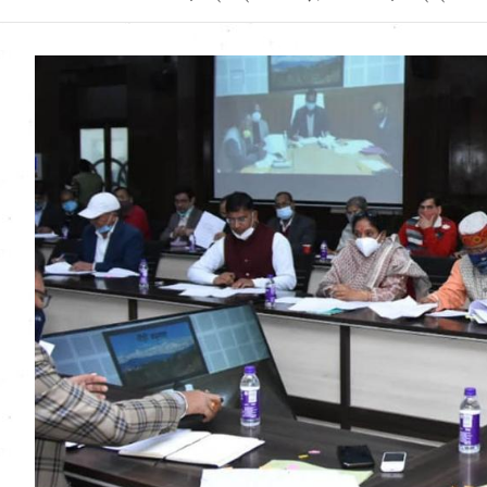
Uttarakhand News in
Hindi