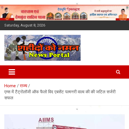
Skip
to
content
Saturday, August 8, 2026
Latest News Today, Breaking
News, Uttarakhand News in
Home
राज्य
Hindi
एम्स में टैट्रोलॉजी ऑफ फैलो विद एबसेंट पल्मनरी वाल्व की की जटिल सर्जरी
सफल