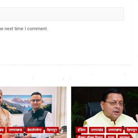
he next time I comment.
खंड
उत्तराखण्ड
डेवलोपमेन्ट
देहरादून
इंडिया
उत्तराखंड
उत्तराखण्ड
देहरादून
मौसम/ मौसम विभाग
राज्य
स्वास्थ्य