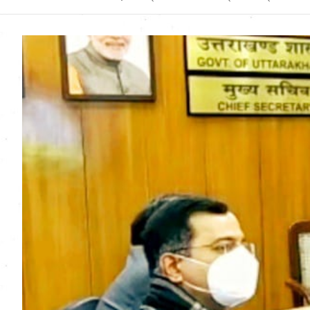
Uttarakhand News in
Hindi