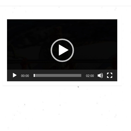
Video
Player
00:00
02:00