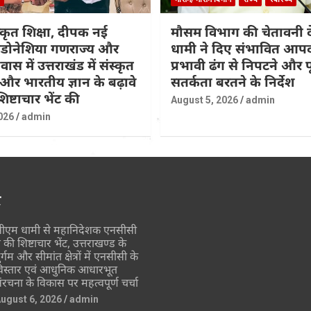
्कृत शिक्षा, दीपक नई
मौसम विभाग की चेतावनी 
 इंडोनेशिया गणराज्य और
धामी ने दिए संभावित आपद
ास में उत्तराखंड में संस्कृत
प्रभावी ढंग से निपटने और पू
 और भारतीय ज्ञान के बढ़ावे
सतर्कता बरतने के निर्देश
ष्टाचार भेंट की
August 5, 2026
admin
026
admin
र
ीएम धामी से महानिदेशक एनसीसी
े की शिष्टाचार भेंट, उत्तराखण्ड के
ुर्गम और सीमांत क्षेत्रों में एनसीसी के
िस्तार एवं आधुनिक आधारभूत
ंरचना के विकास पर महत्वपूर्ण चर्चा
ugust 6, 2026
admin