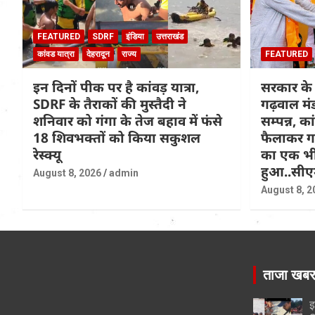
FEATURED
SDRF
इंडिया
उत्तराखंड
कांवड यात्रा
देहरादून
राज्य
FEATURED
इन दिनों पीक पर है कांवड़ यात्रा,
सरकार के 
SDRF के तैराकों की मुस्तैदी ने
गढ़वाल मं
शनिवार को गंगा के तेज बहाव में फंसे
सम्पन्न, क
18 शिवभक्तों को किया सकुशल
फैलाकर गए
रेस्क्यू
का एक भी
हुआ..सीए
August 8, 2026
admin
August 8, 2
ताजा खब
इ