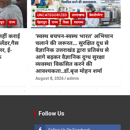
UNCATEGORIZED
उत्तराखण्ड
डेवलोपमेन्ट
ादून
राज्य
देहरादून
राज्य
शिक्षा
स्वास्थ्य
हीं कराई
‘स्वस्थ बचपन-स्वस्थ भारत’ अभियान
लेंडर,गैस
चलाने की जरूरत… सुरक्षित दूध से
सर, ई-
वैज्ञानिक उत्तराखंड द्वारा प्रतिबंध से
क
आगे बढ़कर वैज्ञानिक दुग्ध सुरक्षा
व्यवस्था विकसित करने की
आवश्यकता..डॉ.बृज मोहन शर्मा
August 8, 2026
admin
Follow Us
Follow Us On Facebook