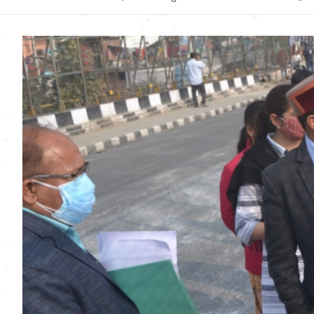
Uttarakhand News in
Hindi