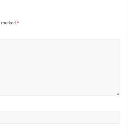
re marked
*