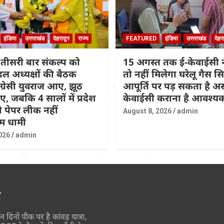
इंडिया
उत्तराखंड
देहरादून
राज्य
FEATURED
इंडिया
उत्तराखंड
देहर
तीसरी बार संकल्प को
15 अगस्त तक ई-केवाईसी न
डल अध्यक्षों की बैठक
तो नहीं मिलेगा घरेलू गैस सि
ांग्रेसी युवराज आए, झूठ
आपूर्ति पर पड़ सकता है अ
, जबकि 4 सालों में प्रदेश
केवाईसी कराना है आवश्य
 पेपर लीक नहीं
August 8, 2026
admin
म धामी
026
admin
र
न दिनों पीक पर है कांवड़ यात्रा,