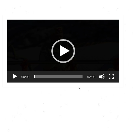
Video
Player
00:00
02:00