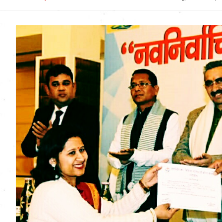
Uttarakhand News in
Hindi