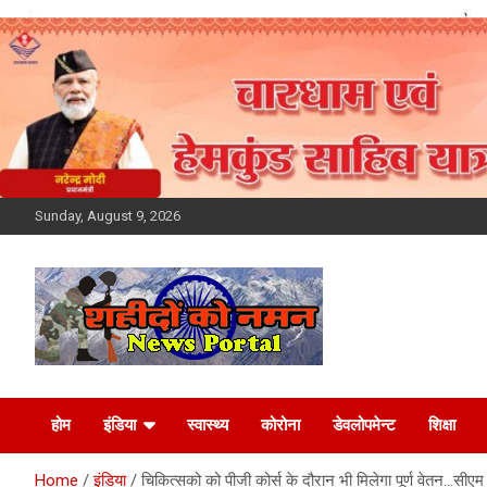
Skip
to
content
Sunday, August 9, 2026
Latest News Today,
होम
इंडिया
स्वास्थ्य
कोरोना
डेवलोपमेन्ट
शिक्षा
Breaking News,
Home
इंडिया
चिकित्सको को पीजी कोर्स के दौरान भी मिलेगा पूर्ण वेतन…सीएम त्