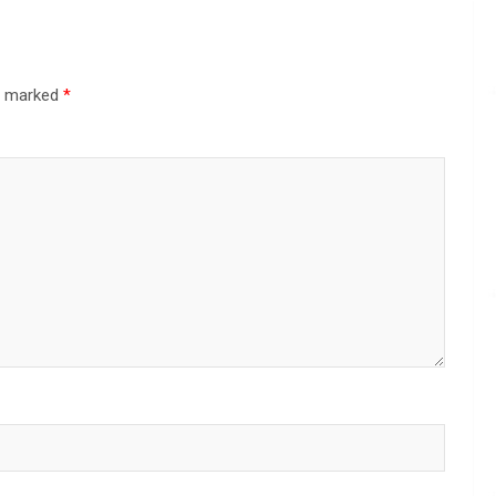
re marked
*