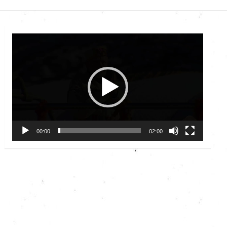
Video
Player
00:00
02:00