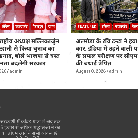
इंडिया
उत्तराखंड
देहरादून
राज्य
FEATURED
इंडिया
उत्तराखंड
देहर
राष्ट्रीय अध्यक्ष मल्लिकार्जुन
अल्मोड़ा के रवि टम्टा ने हवा
ल्द्वानी से किया चुनाव का
कार, इंडिया में उड़ने वाली
नाद, बोले भाजपा से त्रस्त
के सफल परीक्षण पर सीएम 
जनता बदलेगी सरकार
की बधाई प्रेषित
026
admin
August 8, 2026
admin
र
त्तरकाशी में कांवड़ यात्रा में अब तक
5 हजार से अधिक श्रद्धालुओं ने की
ात्रा, डीएम आर्य ने सभी व्यवस्थाएं