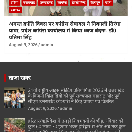
इंडिया
उत्तराखंड
उत्तराखण्ड
कांग्रेस
डेवलोपमेन्ट
देहरादून
राज्य
स्वास्थ्य
अगस्त क्रांति दिवस पर कांग्रेस सेवादल ने निकाली तिरंगा
यात्रा, प्रदेश कांग्रेस कार्यालय में किया ध्वज वंदनः- डॉ0
प्रतिमा सिंह
August 9, 2026
admin
ताजा खबर
21वीं राष्ट्रीय आइस स्केटिंग प्रतियोगिता 2026 में उत्तराखंड
के विजयी खिलाड़ियों को पूर्व राज्यपाल महाराष्ट्र और पूर्व
सीएम उत्तराखंड कोश्यारी ने किए प्रमाण पत्र वितरित
August 9, 2026
admin
हरिद्वार/ऋषिकेश में उमड़ी शिवभक्तों की भीड़, रविवार को
कुल 60 लाख 70 हजार भक्त हरिद्वार से और अब तक कुल
3 करोड़ 80 लाख 18 हजार शिवभक्त पवित्र गंगाजल ले