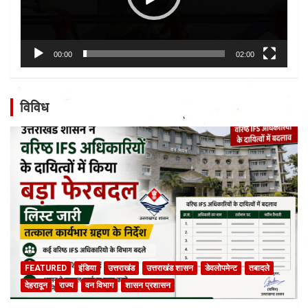
00:00
02:00
विविध
FEATURED
इंडिया
उत्तराखंड
उत्तराखंड शासन
डेवलोपमेन्ट
तबादले
देहरादून
राज्य
वन विभाग
शासन प्रशासन