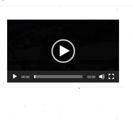
Video
Player
00:00
02:00