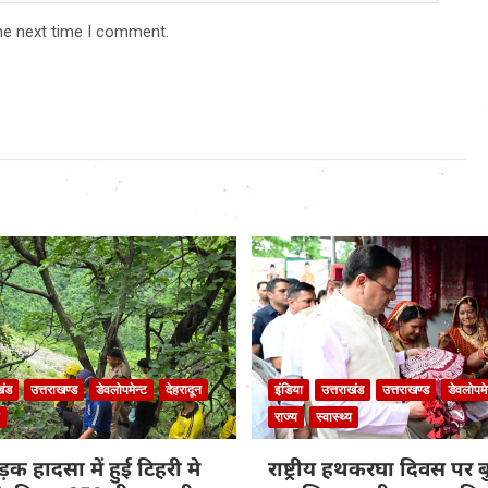
he next time I comment.
खंड
उत्तराखण्ड
डेवलोपमेन्ट
देहरादून
इंडिया
उत्तराखंड
उत्तराखण्ड
डेवलोपमे
राज्य
स्वास्थ्य
़क हादसा में हुई टिहरी मे
राष्ट्रीय हथकरघा दिवस पर