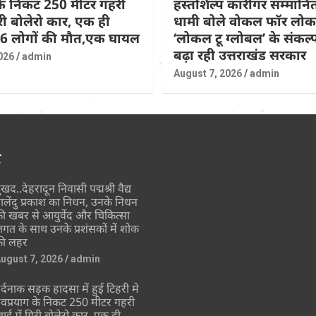
 के निकट 250 मीटर गहरी
हस्तशिल्प कारीगर सम्मान
िरी बोलेरो कार, एक ही
धामी बोले वोकल फॉर लो
 6 लोगों की मौत,एक घायल
‘लोकल टू ग्लोबल’ के संकल
बढ़ा रही उत्तराखंड सरकार
026
admin
August 7, 2026
admin
र
ुखद..देहरादून निवासी पद्मश्री वैद्य
ालेंदु प्रकाश का निधन, उनके निधन
ी खबर से आयुर्वेद और चिकित्सा
गत के साथ उनके प्रशंसकों में शोक
ी लहर
ugust 7, 2026
admin
र्दनाक सड़क हादसा में हुई टिहरी मे
ेवप्रयाग के निकट 250 मीटर गहरी
ाई में गिरी बोलेरो कार, एक ही