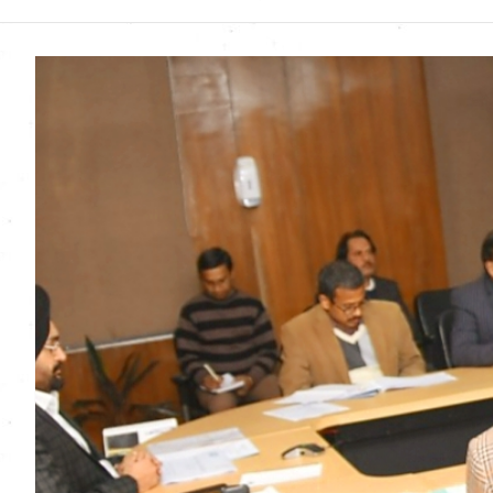
Uttarakhand News in
Hindi