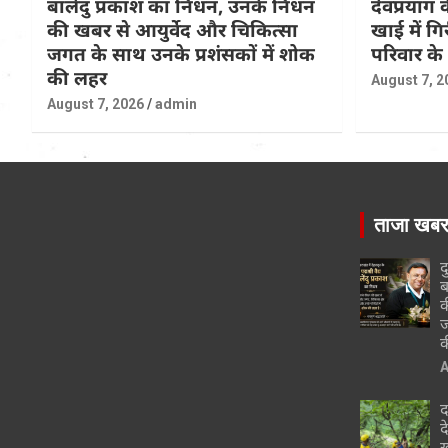
बालेंदु प्रकाश का निधन, उनके निधन
देवप्रयाग
की खबर से आयुर्वेद और चिकित्सा
खाई में ग
जगत के साथ उनके प्रशंसकों में शोक
परिवार के
की लहर
August 7, 2
August 7, 2026
admin
ताजा खब
द
ब
क
ज
क
A
द
द
ख