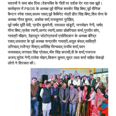
सदस्यों ने समा बांध दिया।देशभक्ति के गीतों पर दर्शक देर रात तक झूमे।
कार्यक्रम में PBOR के अध्यक्ष पूर्व सैनिक शमशेर सिंह बिष्ट,पूर्व सैनिक
कैप्टन रमेश रावत,कलम रावत,पूर्व कैबिनेट मंत्री हीरा सिंह बिष्ट,शिव सेना के
अध्यक्ष गौरव कुमार, अशोक वर्मा,राजकुमार पुरोहित,
पूर्व पार्षद मूर्ति देवी, प्रदीप कुकरेती, रामलाल खंडूरी, जगमोहन नेगी, पार्षद
मीना बिष्ट,प्रवेश त्यागी,आनंद त्यागी,आशा डोबरियाल शर्मा,गुरदीप कोर,
गायत्री चौहान, देहरादुन फोटोग्राफर्स एसोसिएशन के अध्यक्ष बीरेंद्र
रावत,उफतारा के पूर्व अध्यक्ष चन्द्रवीर गायत्री,अतुल बंसल,सावित्री
उनियाल,राजेंन्द्र मिश्रा,धर्मसिंह सिन्धवल,राजीव शर्मा,पवन
जयसवाल,जगपाल सिंह ग्रेवाल,भीम सिंह करासी,वी के शर्मा,गजराज
अजय,सुरेश नेगी,राजेश मोहन,किशन कुमार,सुदर लाल शर्मा सहित सेकड़ो
लोगो ने शिरकत की।