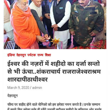
इंडिया
देहरादून
पर्यटक
राज्य
शिक्षा
ईश्वर की नज़रों में शहीदो का दर्जा सन्तो
से भी ऊंचा..शंकराचार्य राजराजेश्वराश्रम
शारदापीठाधीश्वर
March 9, 2020
admin
देहरादून
सीमा पर शहीद होने वाले सेनिको को हम हमेशा नमन करते है।उनके सम्मान
में हमारे सिर हमेशा झुके ही रहेंगे उनकी बदौलत शहीदो के बलिदान ओर इनके