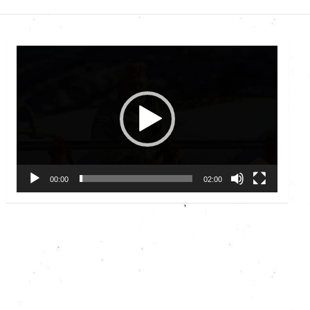
Video
Player
00:00
02:00