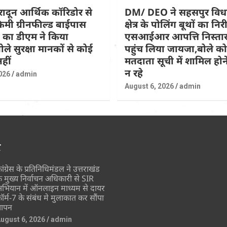
हरादून आर्थिक कॉरिडोर से
DM/ DEO ने सहसपुर वि
िमी ग्रीनफील्ड बाईपास
क्षेत्र के पोलिंग बूथों का नि
 का डीएम ने किया
एसआईआर आपत्ति निस्तार
ोले सुरक्षा मानकों से कोई
पहुंच लिया जायजा,बोले कोई
हीं
मतदाता सूची में शामिल होने
न रहे
026
admin
August 6, 2026
admin
र
ांग्रेस के प्रतिनिधिमंडल ने उत्तराखंड
े मुख्य निर्वाचन अधिकारी से SIR
भियान में ऑनलाइन माध्यम से दायर
ॉर्म-7 के संबंध मे मुलाकात कर सौंपा
्ञापन
ugust 6, 2026
admin