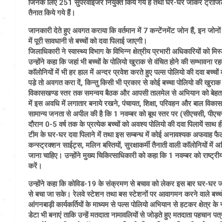
जिनके लिए 251 सुपरवाईजर नियुक्त किये गये हैं तथा घर-घर जाकर ट्रांज
तैनात किये गये हैं।
जानकारी देते हुए अवगत कराया कि वर्तमान में 7 कन्टेंनमेंट जोन हैं, इन जोन
में पूरी सावधानी से बच्चों को दवा पिलाई जाएगी।
जिलाधिकारी ने स्वास्थ्य विभाग के विभिन्न क्षेत्रीय प्रभारी अधिकारियों को
उन्होंने कहा कि जहां भी बच्चों के पोलियो खुराक से वंचित होने की सम्भावना
काॅलोनियों में भी हर हाल में अन्दर प्रवेश करते हुए पल्स पोलियो की दवा बच्च
पडे़ तो अवगत करा दें, किन्तु किसी भी प्रकार से कोई बच्चा पोलियो की खुराक 
विकासखण्ड स्तर तक समन्वय बैठक और आपसी तालमेल से अभियान को बेहतर कारगर 
में इस अवधि में लगातार बनाये रखने, पंचायत, शिक्षा, परिवहन और बाल विकास
सामान्य जनता से अपील की है कि 1 नवम्बर को बूथ स्तर पर (सीएचसी, पीएचस
दौरान 0-5 वर्ष तक के प्रत्येक बच्चों को अवश्य पोलियो की दवा पिलायें साथ
टीम के घर-घर दवा पिलाने में तथा इस सम्बन्ध में कोई अनावश्यक अफवाह फैलात
कन्स्ट्रक्शन साईट्स, मलिन बस्तियों, सुरक्षाकर्मी तैनाती वाली काॅलोनियों 
जाना चाहिए। उन्होंने मुख्य चिकित्साधिकारी को कहा कि 1 नवम्बर को राष्ट्री
करें।
उन्होंने कहा कि कोविड-19 के संक्रमण से बचाव को लेकर इस बार घर-घर 
से बचा जा सके। रेलवे स्टेशन तथा बस स्टेशनों पर आवागमन करने वाले बच्चों
आंगनबाड़ी कार्यकर्तियों के माध्यम से पल्स पोलियो अभियान से हटकर क्षेत्र 
डेटा भी बनाएं ताकि उन्हें मतदाता नामावलियों से जोड़ते हुए मतदाता पहचान पत