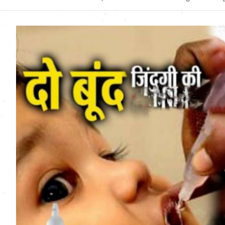
Uttarakhand News in
Hindi