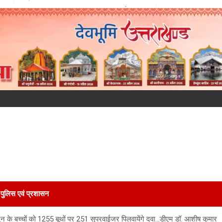
पुलिस एवं प्रशासन
ूंन के बच्चों को 1255 बूथों पर 251 सुपरवाईजर पिलवायेंगे दवा…डीएम डॉ. आशीष कुमार