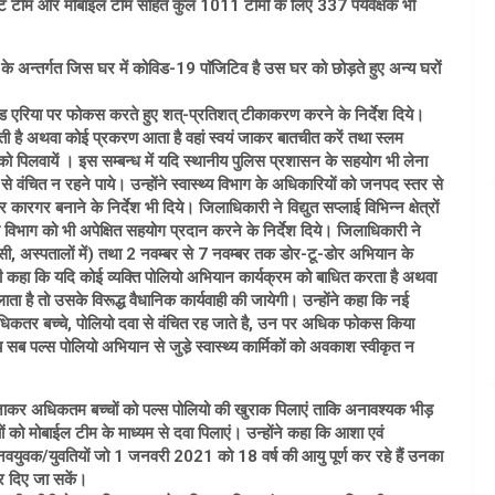
िट टीम और मोबाइल टीम सहित कुल 1011 टीमों के लिए 337 पर्यवेक्षक भी
ों के अन्तर्गत जिस घर में कोविड-19 पाॅजिटिव है उस घर को छोड़ते हुए अन्य घरों
 मिस्ड एरिया पर फोकस करते हुए शत्-प्रतिशत् टीकाकरण करने के निर्देश दिये।
 रहती है अथवा कोई प्रकरण आता है वहां स्वयं जाकर बातचीत करें तथा स्लम
ों को पिलवायें । इस सम्बन्ध में यदि स्थानीय पुलिस प्रशासन के सहयोग भी लेना
से वंचित न रहने पाये। उन्होंने स्वास्थ्य विभाग के अधिकारियों को जनपद स्तर से
बनाने के निर्देश भी दिये। जिलाधिकारी ने विद्युत सप्लाई विभिन्न क्षेत्रों
 विभाग को भी अपेक्षित सहयोग प्रदान करने के निर्देश दिये। जिलाधिकारी ने
ी, अस्पतालों में) तथा 2 नवम्बर से 7 नवम्बर तक डोर-टू-डोर अभियान के
 ही कहा कि यदि कोई व्यक्ति पोलियो अभियान कार्यक्रम को बाधित करता है अथवा
ा है तो उसके विरूद्ध वैधानिक कार्यवाही की जायेगी। उन्होंने कहा कि नई
में अधिकतर बच्चे, पोलियो दवा से वंचित रह जाते है, उन पर अधिक फोकस किया
य सब पल्स पोलियो अभियान से जुडे़ स्वास्थ्य कार्मिकों को अवकाश स्वीकृत न
जाकर अधिकतम बच्चों को पल्स पोलियो की खुराक पिलाएं ताकि अनावश्यक भीड़
 को मोबाईल टीम के माध्यम से दवा पिलाएं। उन्होंने कहा कि आशा एवं
के नवयुवक/युवतियों जो 1 जनवरी 2021 को 18 वर्ष की आयु पूर्ण कर रहे हैं उनका
्र दिए जा सकें।