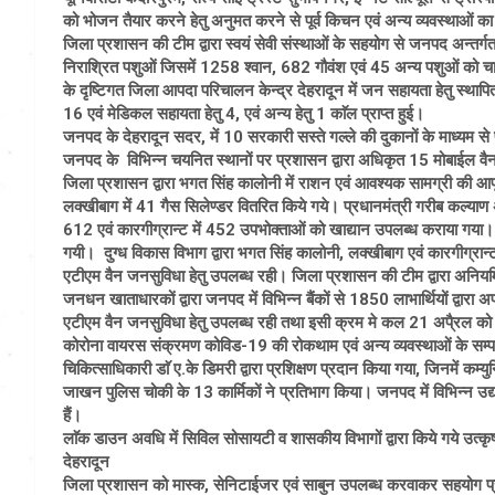
को भोजन तैयार करने हेतु अनुमत करने से पूर्व किचन एवं अन्य व्यवस्थाओं का
जिला प्रशासन की टीम द्वारा स्वयं सेवी संस्थाओं के सहयोग से जनपद अन्त
निराश्रित पशुओं जिसमें 1258 श्वान, 682 गौवंश एवं 45 अन्य पशुओं को
के दृष्टिगत जिला आपदा परिचालन केन्द्र देहरादून में जन सहायता हेतु स्थापित क
16 एवं मेडिकल सहायता हेतु 4, एवं अन्य हेतु 1 काॅल प्राप्त हुई।
जनपद के देहरादून सदर, में 10 सरकारी सस्ते गल्ले की दुकानों के माध्यम स
जनपद के विभिन्न चयनित स्थानों पर प्रशासन द्वारा अधिकृत 15 मोबाईल वैन 
जिला प्रशासन द्वारा भगत सिंह कालोनी में राशन एवं आवश्यक सामग्री की आपूर्
लक्खीबाग में 41 गैस सिलेण्डर वितरित किये गये। प्रधानमंत्री गरीब कल्याण अ
612 एवं कारगीग्रान्ट में 452 उपभोक्ताओं को खाद्यान उपलब्ध कराया गया। भ
गयी। दुग्ध विकास विभाग द्वारा भगत सिंह कालोनी, लक्खीबाग एवं कारगीग्र
एटीएम वैन जनसुविधा हेतु उपलब्ध रही। जिला प्रशासन की टीम द्वारा अनियमितत
जनधन खाताधारकों द्वारा जनपद में विभिन्न बैंकों से 1850 लाभार्थियों द्वा
एटीएम वैन जनसुविधा हेतु उपलब्ध रही तथा इसी क्रम मे कल 21 अपै्रल को म
कोरोना वायरस संक्रमण कोविड-19 की रोकथाम एवं अन्य व्यवस्थाओं के सम्पादन ह
चिकित्साधिकारी डाॅ ए.के डिमरी द्वारा प्रशिक्षण प्रदान किया गया, जिनमें 
जाखन पुलिस चोकी के 13 कार्मिकों ने प्रतिभाग किया। जनपद में विभिन्न उद्योग
हैं।
लाॅक डाउन अवधि में सिविल सोसायटी व शासकीय विभागों द्वारा किये गये उत्कृष्
देहरादून
जिला प्रशासन को मास्क, सेनिटाईजर एवं साबुन उपलब्ध करवाकर सहयोग प्रदान