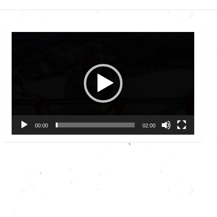
Video
Player
00:00
02:00