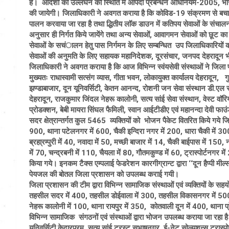
हैं। आदेशों का उल्लंघन की स्थिति में आपदा प्रबन्धन अधिनियम-2005, भारत
की जायेगी। जिलाधिकारी ने अवगत कराया है कि कोविड-19 संक्रमण से बचा
पालन करवाया जा रहा है तथा द्धितीय लाॅक डाउन में कतिपय सेवाओं के संचालन हे
अनुसार ही निर्गत किये जायेंगे तथा अन्य सेवाओं, आवागमन सेवाओं को छूट का प
सेवाओं के सचंालन हेतु पास निर्गमन के लिए सम्बन्धित उप जिलाधिकारियों 
सेवाओं की अनुमति के लिए सहायक महानिदेशक, दूरसंचार, जनपद देहरादून भ
जिलाधिकारी ने अवगत कराया है कि आज विभिन्न स्वंयसेवी संस्थाओं ने जिला
मुख्यतः राधास्वामी सत्संग व्यास, गीता भवन, लोकायुक्त कार्यालय देहरादून, गुर
झण्डाबाजार, दून यूनिवर्सिटी, केतन आनन्द, रोशनी जन सेवा संस्थान डी.एल
देहरादून, राजकुमार जिंदल नेहरू कालोनी, सत्य सांई सेवा संस्थान, वेस्ट वाॅरिय
प्रोडक्शन, बेबी मायरा सिंघल फैमिली, स्वान आईटीडीए एवं महानन्दा देवी फा
सदर क्षेत्रान्तर्गत कुल 5465 व्यक्तियों को भोजन पैकेट वितरित किये गये जि
900, थाना पटेलनगर में 600, चैकी इन्दिरा नगर में 200, धारा चैकी में 30
ब्रहा्रम्पुरी में 40, नवादा में 50, मच्छी बाजार में 14, चैकी बाईपास में 150
में 70, चन्द्रबनी में 110, चैयला में 80, गौतमकुण्ड में 60, ट्रास्पोर्टनग
किया गये। इनकम टैक्स एम्पलाई फेडरेशन कारगीग्रान्ट द्वारा ‘‘दून हैप्पी मील्स’
पेयजल की बोतल जिला प्रशासन को उपलब्ध कराई गयी।
जिला प्रशासन की टीम द्वारा विभिन्न सामाजिक संस्थाओं एवं व्यक्तियों के स
तहसील सदर में 400, तहसील डोईवाला में 300, तहसील विकासनगर में 500, थ
नेहरू कालोनी में 100, थाना रायपुर में 350, कोतवाली दून में 400, थाना 
विभिन्न सामाजिक संगठनों एवं संस्थाओं द्वारा भोजन उपलब्ध कराया जा रहा है
यूनिवर्सिटी केदारपुरम, सत्य सांई ट्रस्ट सुभाषनगर, ई-नेट सोल्यूशन्स ट्रास्