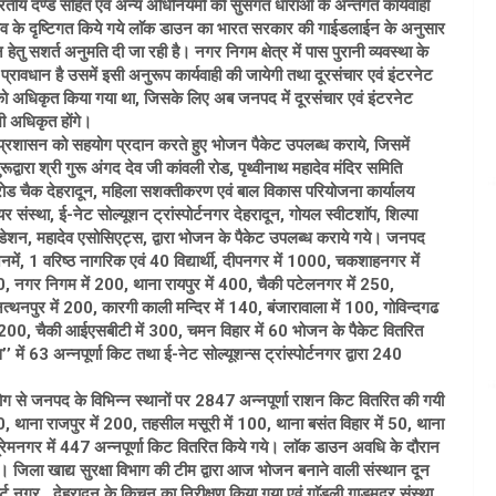
ीय दण्ड सहित एवं अन्य अधिनियमों की सुसंगत धाराओं के अन्तर्गत कार्यवाही
व के दृष्टिगत किये गये लाॅक डाउन का भारत सरकार की गाईडलाईन के अनुसार
तु सशर्त अनुमति दी जा रही है। नगर निगम क्षेत्र में पास पुरानी व्यवस्था के
्रावधान है उसमें इसी अनुरूप कार्यवाही की जायेगी तथा दूरसंचार एवं इंटरनेट
को अधिकृत किया गया था, जिसके लिए अब जनपद में दूरसंचार एवं इंटरनेट
ी अधिकृत होंगे।
 प्रशासन को सहयोग प्रदान करते हुए भोजन पैकेट उपलब्ध कराये, जिसमें
ूद्वारा श्री गुरू अंगद देव जी कांवली रोड, पृथ्वीनाथ महादेव मंदिर समिति
 रोड चैक देहरादून, महिला सशक्तीकरण एवं बाल विकास परियोजना कार्यालय
र संस्था, ई-नेट सोल्यूशन ट्रांस्पोर्टनगर देहरादून, गोयल स्वीटशाॅप, शिल्पा
उंडेशन, महादेव एसोसिएट्स, द्वारा भोजन के पैकेट उपलब्ध कराये गये। जनपद
नमें, 1 वरिष्ठ नागरिक एवं 40 विद्यार्थी, दीपनगर में 1000, चकशाहनगर में
0, नगर निगम में 200, थाना रायपुर में 400, चैकी पटेलनगर में 250,
, नत्थनपुर में 200, कारगी काली मन्दिर में 140, बंजारावाला में 100, गोविन्दगढ
र में 200, चैकी आईएसबीटी में 300, चमन विहार में 60 भोजन के पैकेट वितरित
’ में 63 अन्नपूर्णा किट तथा ई-नेट सोल्यूशन्स ट्रांस्पोर्टनगर द्वारा 240
हयोग से जनपद के विभिन्न स्थानों पर 2847 अन्नपूर्णा राशन किट वितरित की गयी
ाना राजपुर में 200, तहसील मसूरी में 100, थाना बसंत विहार में 50, थाना
प्रेमनगर में 447 अन्नपूर्णा किट वितरित किये गये। लाॅक डाउन अवधि के दौरान
। जिला खाद्य सुरक्षा विभाग की टीम द्वारा आज भोजन बनाने वाली संस्थान दून
पोर्ट नगर, देहरादून के किचन का निरीक्षण किया गया एवं गाॅडली गाडमदर संस्था