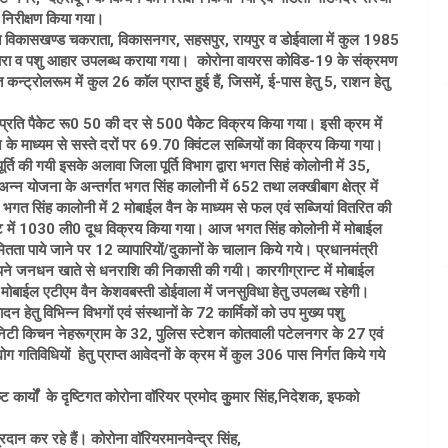
 निरीक्षण किया गया।
र्गत विकासखण्ड चकराता, विकासनगर, सहसपुर, रायपुर व डोईवाला में कुल 1985
 चारा व पशु आहार उपलब्ध कराया गया। कोरोना वायरस कोविड-19 के संक्रमण
न्ट्रोलरूम में कुल 26 काॅल प्राप्त हुई हैं, जिसमें, ई-पास हेतु 5, राशन हेतु
े प्रति पैकेट रू0 50 की दर से 500 पैकेट विक्रय किया गया। इसी क्रम में
के माध्यम से सस्ते दरों पर 69.70 क्विंटल सब्जियों का विक्रय किया गया।
ति की गयी इसके अलावा जिला पूर्ति विभाग द्वारा भगत सिहं कोलोनी में 35,
न्न योजना के अन्तर्गत भगत सिंह कालोनी में 652 तथा लक्खीबाग क्षेत्र में
गत सिंह कालोनी में 2 मोबाईल वैन के माध्यम से फल एवं सब्जियां वितरित की
ान्ट में 1030 ली0 दूध विक्रय किया गया। आज भगत सिंह कोलोनी में मोबाईल
ा पाये जाने पर 12 व्यापारियों/दुकानों के चालान किये गये। प्रधानमंत्री
रा अपने जनधन खाते से धनराशि की निकासी की गयी। कारगीग्रान्ट में मोबाईल
ोबाईल एटीएम वैन केशवबस्ती डोईवाला में जनसुविधा हेतु उपलब्ध रहेगी।
ेतु विभिन्न विभगों एवं संस्थानों के 72 कार्मिकों को उप मुख्य पशु
कम्युनिटी किचन नेहरूग्राम के 32, पुलिस स्टेशन कोतवाली पटेलनगर के 27 एवं
 गतिविधियों हेतु प्राप्त आवेदनों के क्रम में कुल 306 पास निर्गत किये गये
ट कार्यों के दृष्टिगत कोरोना वाॅरियर प्रमोद कुुमार सिंह,निदेशक, इफको
 कर रहे हैं। कोरोना वाॅरियरमानवेन्द्र सिंह,