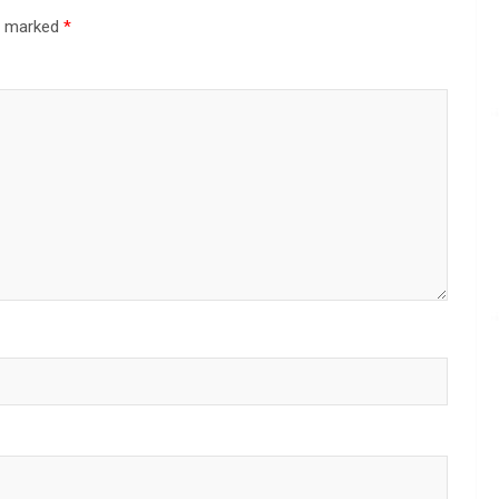
re marked
*