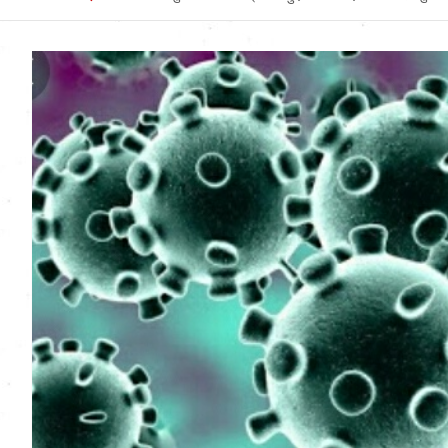
Uttarakhand News in
Hindi