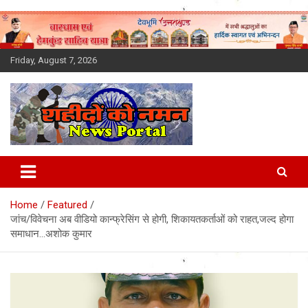
Skip
to
content
Friday, August 7, 2026
Latest News Today, Breaking
News, Uttarakhand News in
Home
Featured
Hindi
जांच/विवेचना अब वीडियो कान्फ्रेसिंग से होगी, शिकायतकर्ताओं को राहत,जल्द होगा
समाधान…अशोक कुमार