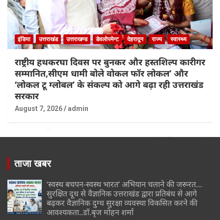
इंडिया
उत्तराखंड
उत्तराखण्ड
डेवलोपमेन्ट
देहरादून
राज्य
स्वास्थ्य
राष्ट्रीय हथकरघा दिवस पर बुनकर और हस्तशिल्प कारीगर
सम्मानित,सीएम धामी बोले वोकल फॉर लोकल’ और
‘लोकल टू ग्लोबल’ के संकल्प को आगे बढ़ा रही उत्तराखंड
सरकार
August 7, 2026
admin
ताजा खबर
‘स्वस्थ बचपन-स्वस्थ भारत’ अभियान चलाने की जरूरत…
सुरक्षित दूध से वैज्ञानिक उत्तराखंड द्वारा प्रतिबंध से आगे
बढ़कर वैज्ञानिक दुग्ध सुरक्षा व्यवस्था विकसित करने की
आवश्यकता..डॉ.बृज मोहन शर्मा