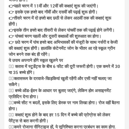
👉पहले चरण में 11वीं और 12वीं की कक्षाएं शुरू की जाएंगी।
👉 इसके एक हफ्ते बाद नौवीं और दसवीं की पढ़ाई शुरू होगी।
👉तीसरे चरण में दो हफ्ते बाद छठी से लेकर आठवीं तक की कक्षाएं शुरू
होंगी।
👉इसके तीन हफ्ते बाद तीसरी से लेकर पांचवीं तक की पढ़ाई होने लगेंगी।
👉 पांचवां चरण पहली और दूसरी कक्षाओं की शुरुआत का होगा।
👉 छठे चरण में पांच हफ्ते बाद अभिभावकों की मंजूरी के साथ नर्सरी व केजी
की कक्षाएं शुरू होंगी। हालांकि कंटेनमेंट जोन के भीतर आ रहे स्कूल ग्रीन
जोन बनने तक बंद ही रहेंगे।
ये उपाय अपनाने होंगे स्कूल खुलने पर
✍🏽 क्लास में स्टूडेंट्स के बीच 6 फीट की दूरी जरूरी होगी। एक कमरे में 30
या 35 बच्चे होंगे।
✍🏽क्लासरूम के दरवाजे-खिड़कियां खुली रहेंगी और एसी नहीं चलाए जा
सकेंगे।
✍🏽 बच्चे ऑड-ईवन के आधार पर बुलाए जाएंगे, लेकिन होम असाइनमेंट
प्रतिदिन देना होगा।
✍🏽बच्चे सीट न बदलें, इसके लिए डेस्क पर नाम लिखा होगा। रोज वहीं बैठना
होगा।
✍🏽 कक्षाएं शुरू होने के बाद हर 15 दिन में बच्चे की प्रोग्रेस को लेकर
पेरेंट्स से बात करनी होगी।
✍🏽कमरे रोजाना सैनिटाइज हों, ये सुनिश्चित करना प्रबंधन का काम होगा.