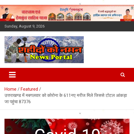
Skip
to
content
Sunday, August 9, 2026
Latest News Today, Breaking
News, Uttarakhand News in
Home
Featured
Hindi
उत्तराखण्ड में मबगलवार को कोरोना के 611नए मरीज मिले जिससे टोटल आंकड़ा
जा पहुंचा 87376