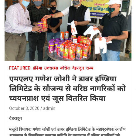
FEATURED
इंडिया
उत्तराखंड
कोरोना
देहरादून
राज्य
एमएलए गणेश जोशी ने डाबर इण्डिया
लिमिटेड के सौजन्य से वरिष्ठ नागरिकों को
च्वयनप्राश एवं जूस वितरित किया
October 3, 2020
admin
देहरादून
मसूरी विधायक गणेश जोशी एवं डाबर इण्डिया लिमिटेड के महाप्रबंधक आशीष
अग्रवाल ने निराश्रित कल्याण समिति के तत्वाधान में वरिष्ठ नागरिकों को