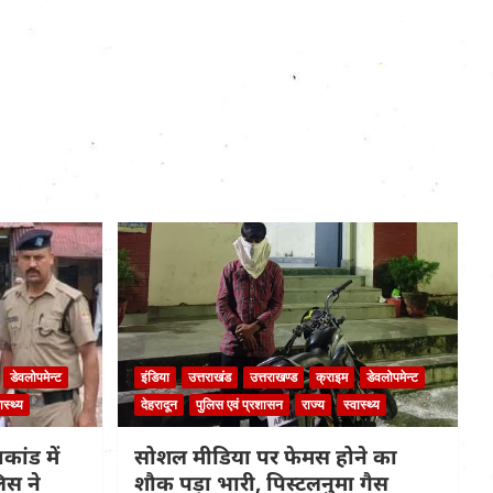
डेवलोपमेन्ट
इंडिया
उत्तराखंड
उत्तराखण्ड
क्राइम
डेवलोपमेन्ट
ास्थ्य
देहरादून
पुलिस एवं प्रशासन
राज्य
स्वास्थ्य
कांड में
सोशल मीडिया पर फेमस होने का
िस ने
शौक पड़ा भारी, पिस्टलनुमा गैस