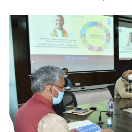
Uttarakhand News in
Hindi