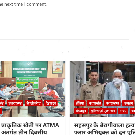
he next time I comment.
खंड
उत्तराखण्ड
डेवलोपमेन्ट
देहरादून
इंडिया
उत्तराखंड
उत्तराखण्ड
क्राइम
देहरादून
पुलिस एवं प्रशासन
राज्य
स्व
 प्राकृतिक खेती पर ATMA
सहसपुर के बैरागीवाला हत्या
के अंतर्गत तीन दिवसीय
फरार अभियुक्त को दून पुल