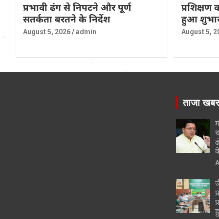
प्रभावी ढंग से निपटने और पूर्ण
प्रशिक्षण
सतर्कता बरतने के निर्देश
हुआ शुभा
August 5, 2026
admin
August 5, 2
ताजा खब
म
ध
ढ
क
A
ज
प
प
ह