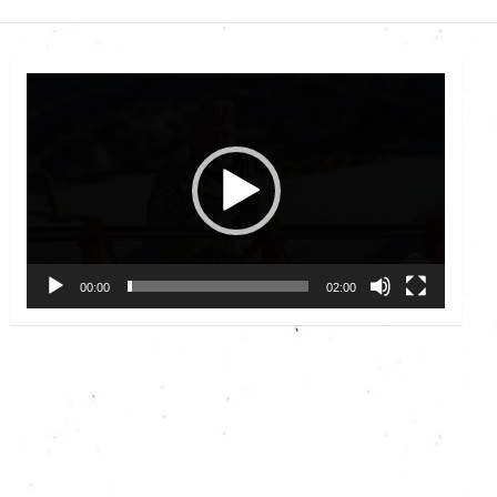
Video
Player
00:00
02:00