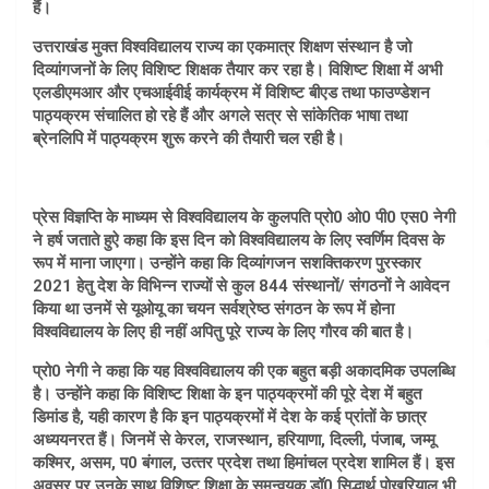
हैं।
उत्तराखंड मुक्‍त विश्‍वविद्यालय राज्‍य का एकमात्र शिक्षण संस्‍थान है जो
दिव्‍यांगजनों के लिए विशिष्‍ट शिक्षक तैयार कर रहा है। विशिष्‍ट शिक्षा में अभी
एलडीएमआर और एचआईवीई कार्यक्रम में विशिष्‍ट बीएड तथा फाउण्‍डेशन
पाठ्यक्रम संचालित हो रहे हैं और अगले सत्र से सांकेतिक भाषा तथा
ब्रेनलिपि में पाठ्यक्रम शुरू करने की तैयारी चल रही है।
प्रेस विज्ञप्ति के माध्‍यम से विश्‍वविद्यालय के कुलपति प्रो0 ओ0 पी0 एस0 नेगी
ने हर्ष जताते हुऐ कहा कि इस दिन को विश्‍वविद्यालय के लिए स्‍वर्णिम दिवस के
रूप में माना जाएगा। उन्‍होंने कहा कि दिव्‍यांगजन सशक्तिकरण पुरस्‍कार
2021 हेतु देश के विभिन्‍न राज्‍यों से कुल 844 संस्‍थानों/ संगठनों ने आवेदन
किया था उनमें से यूओयू का चयन सर्वश्रेष्‍ठ संगठन के रूप में होना
विश्‍वविद्यालय के लिए ही नहीं अपितु पूरे राज्‍य के लिए गौरव की बात है।
प्रो0 नेगी ने कहा कि यह विश्‍वविद्यालय की एक बहुत बड़ी अकादमिक उपलब्धि
है। उन्‍होंने कहा कि विशिष्‍ट शिक्षा के इन पाठ्यक्रमों की पूरे देश में बहुत
डिमांड है, यही कारण है कि इन पाठ्यक्रमों में देश के कई प्रांतों के छात्र
अध्‍ययनरत हैं। जिनमें से केरल, राजस्‍थान, हरियाणा, दिल्‍ली, पंजाब, जम्‍मू
कश्मिर, असम, प0 बंगाल, उत्‍तर प्रदेश तथा हिमांचल प्रदेश शामिल हैं। इस
अवसर पर उनके साथ विशिष्‍ट शिक्षा के समन्‍वयक डॉ0 सिद्धार्थ पोखरियाल भी