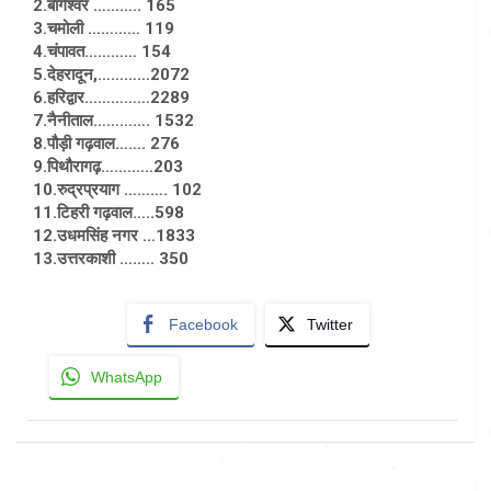
2.बागेश्वर ……….. 165
3.चमोली ………… 119
4.चंपावत………… 154
5.देहरादून,…………2072
6.हरिद्वार……………2289
7.नैनीताल…………. 1532
8.पौड़ी गढ़वाल……. 276
9.पिथौरागढ़…………203
10.रुद्रप्रयाग ………. 102
11.टिहरी गढ़वाल…..598
12.उधमसिंह नगर …1833
13.उत्तरकाशी …….. 350
Facebook
Twitter
WhatsApp