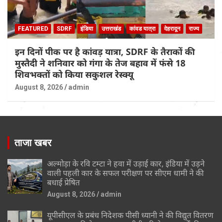
FEATURED
SDRF
इंडिया
उत्तराखंड
कांवड यात्रा
देहरादून
राज्य
इन दिनों पीक पर है कांवड़ यात्रा, SDRF के तैराकों की
मुस्तैदी ने शनिवार को गंगा के तेज बहाव में फंसे 18
शिवभक्तों को किया सकुशल रेस्क्यू
August 8, 2026
admin
ताजा खबर
अल्मोड़ा के रवि टम्टा ने हवा में उड़ाई कार, इंडिया में उड़ने
वाली पहली कार के सफल परीक्षण पर सीएम धामी ने की
बधाई प्रेषित
August 8, 2026
admin
यूपीसीएल के प्रबंध निदेशक पीसी ध्यानी ने की विद्युत वितरण