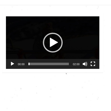
Video
Player
00:00
02:00