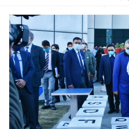
Uttarakhand News in
Hindi