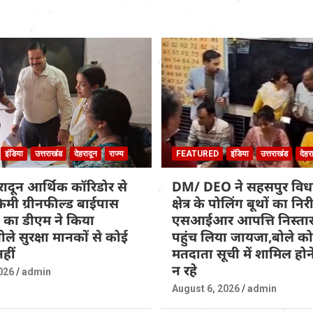
इंडिया
उत्तराखंड
देहरादून
राज्य
FEATURED
इंडिया
उत्तराखंड
देहर
हरादून आर्थिक कॉरिडोर से
DM/ DEO ने सहसपुर वि
िमी ग्रीनफील्ड बाईपास
क्षेत्र के पोलिंग बूथों का नि
 का डीएम ने किया
एसआईआर आपत्ति निस्तार
ोले सुरक्षा मानकों से कोई
पहुंच लिया जायजा,बोले कोई
हीं
मतदाता सूची में शामिल होने
न रहे
026
admin
August 6, 2026
admin