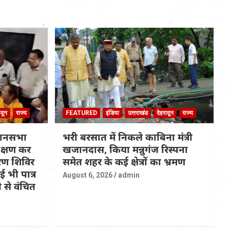
ादून
राज्य
FEATURED
इंडिया
उत्तराखंड
देहरादून
राज्य
धानसभा
भरी बरसात में निकले काबिना मंत्री
रीक्षण कर
खजानदास, किया मन्नुगंज रिस्पना
ण शिविर
समेत शहर के कई क्षेत्रों का भ्रमण
 भी पात्र
August 6, 2026
admin
 से वंचित