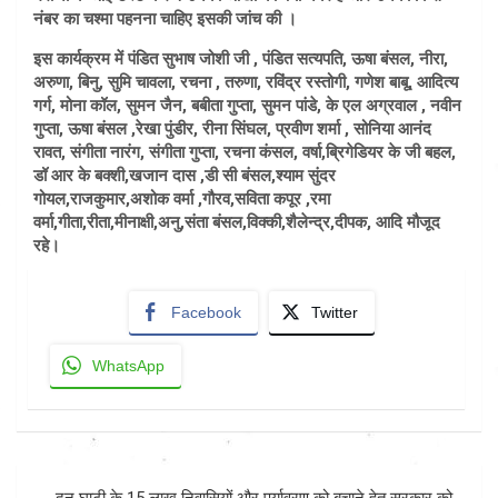
नंबर का चश्मा पहनना चाहिए इसकी जांच की ।
इस कार्यक्रम में पंडित सुभाष जोशी जी , पंडित सत्यपति, ऊषा बंसल, नीरा,
अरुणा, बिनु, सुमि चावला, रचना , तरुणा, रविंद्र रस्तोगी, गणेश बाबू, आदित्य
गर्ग, मोना कॉल, सुमन जैन, बबीता गुप्ता, सुमन पांडे, के एल अग्रवाल , नवीन
गुप्ता, ऊषा बंसल ,रेखा पुंडीर, रीना सिंघल, प्रवीण शर्मा , सोनिया आनंद
रावत, संगीता नारंग, संगीता गुप्ता, रचना कंसल, वर्षा,ब्रिगेडियर के जी बहल,
डॉ आर के बक्शी,खजान दास ,डी सी बंसल,श्याम सुंदर
गोयल,राजकुमार,अशोक वर्मा ,गौरव,सविता कपूर ,रमा
वर्मा,गीता,रीता,मीनाक्षी,अनु,संता बंसल,विक्की,शैलेन्द्र,दीपक, आदि मौजूद
रहे।
Facebook
Twitter
WhatsApp
Post
दून घाटी के 15 लाख निवासियों और पर्यावरण को बचाने हेतु सरकार को