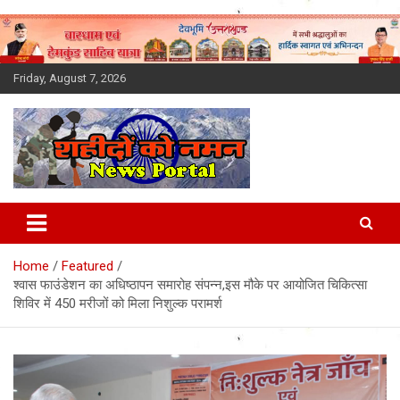
Skip
to
content
Friday, August 7, 2026
Latest News Today, Breaking
News, Uttarakhand News in
Home
Featured
Hindi
श्वास फाउंडेशन का अधिष्ठापन समारोह संपन्न,इस मौके पर आयोजित चिकित्सा
शिविर में 450 मरीजों को मिला निशुल्क परामर्श