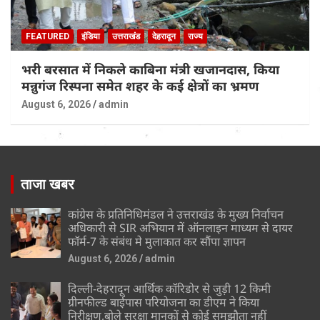
FEATURED
इंडिया
उत्तराखंड
देहरादून
राज्य
भरी बरसात में निकले काबिना मंत्री खजानदास, किया
मन्नुगंज रिस्पना समेत शहर के कई क्षेत्रों का भ्रमण
August 6, 2026
admin
ताजा खबर
कांग्रेस के प्रतिनिधिमंडल ने उत्तराखंड के मुख्य निर्वाचन
अधिकारी से SIR अभियान में ऑनलाइन माध्यम से दायर
फॉर्म-7 के संबंध मे मुलाकात कर सौंपा ज्ञापन
August 6, 2026
admin
दिल्ली-देहरादून आर्थिक कॉरिडोर से जुड़ी 12 किमी
ग्रीनफील्ड बाईपास परियोजना का डीएम ने किया
निरीक्षण,बोले सुरक्षा मानकों से कोई समझौता नहीं