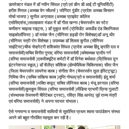
डायरेक्टर मंडल में डॉ नवीन सिंघल (प्रो.एवं डीन डी आई टी यूनिवर्सिटी)
हरीश मित्तल (अध्यक्ष वेग ज्वैलर्स ) जोगिंदर पुंडीर (प्रदेश अध्यक्ष किसान
मोर्चा भाजपा ) सुनील अग्रवाल (अध्यक्ष प्राइवेट कॉलेज
एसोसिएशंस,)सलाहकार मंडल में डॉ गीता खन्ना (चेयरपर्सन का स्टेट
कमीशन चाइल्ड राइट्स, ) डॉ मुकुल शर्मा (प्रेसिडेंट अवार्डेड एंड क्लिनिकल
साइकोलॉजिस्ट ) डॉ मयंक जैन (सीनियर हड्डी रोग विशेषज्ञ)डॉ अनू धीर
(सीनियर स्त्री रोग विशेषज्ञ ) उपाध्यक्ष डॉ शिवता कुरील (सीनियर
साइंटिस्ट)चीफ सेक्रेटरी शशिकांत सिंघल (प्रदेश अध्यक्ष हिंदू क्रांति दल व
समाजसेवी)सचिव विनीत गुप्ता( वरिष्ठ समाजसेवी )कोषाध्यक्ष प्रदीप गर्ग
(वरिष्ठ समाजसेवी )एक्जीक्यूटिव कमेटी में डॉ दिनेश बर्थवाल (प्रिंसिपल दून
इंटरनेशनल स्कूल,) डॉ शैलेंद्र कौशिक (होम्योपैथिक चिकित्सक) सीमा जैन
(जिला चेयरपर्सन लायनेस क्लब ) संगीता जैन (चेयरपर्सन तुला इंस्टिट्यूट)
निमिषा जैन (सचिव सखिया क्लब )तृप्ति गोयल(प्रो व समाजसेवी) इंदु शर्मा
(वरिष्ठ समाजसेवी )भक्ति कपूर( सचिव लीनियस क्लब ) मंजू हरनाल (वरिष्ठ
समाजसेवी)कुमकुम सिंघल (वरिष्ठ समाजसेवी )मीडिया प्रभारी प्रिया गुलाटी
(संस्थापक तेजस्वनी चैरिटेबल ट्रस्ट), रविंद्र सिंह आनंद( पूर्व राज्य मंत्री
एवं वरिष्ठ समाजसेवी) ने अपना पदभार संभाला।
ऐसे गणमान्य व समाजसेवी साथियों से सुशोभित प्रथम श्वास फाउंडेशन संस्था
अपने को बहुत गौरांवित महसूस कर रही है।