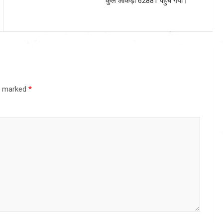
कुल आंकड़ा 62881 पहुंच गया।
re marked
*