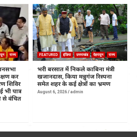
ादून
राज्य
FEATURED
इंडिया
उत्तराखंड
देहरादून
राज्य
धानसभा
भरी बरसात में निकले काबिना मंत्री
रीक्षण कर
खजानदास, किया मन्नुगंज रिस्पना
ण शिविर
समेत शहर के कई क्षेत्रों का भ्रमण
 भी पात्र
August 6, 2026
admin
 से वंचित