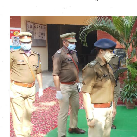
Uttarakhand News in
Hindi