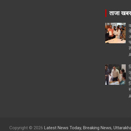
ताजा खब
क
क
अ
फ
ज
A
द
ज
प
न
स
A
Copyright © 2026
Latest News Today, Breaking News, Uttarakh