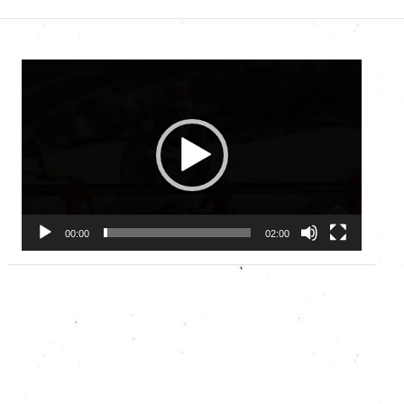
Video
Player
00:00
02:00