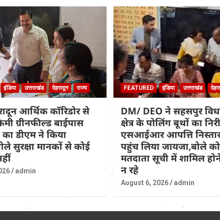
इंडिया
उत्तराखंड
देहरादून
राज्य
FEATURED
इंडिया
उत्तराखंड
देहर
हरादून आर्थिक कॉरिडोर से
DM/ DEO ने सहसपुर वि
िमी ग्रीनफील्ड बाईपास
क्षेत्र के पोलिंग बूथों का नि
 का डीएम ने किया
एसआईआर आपत्ति निस्तार
ोले सुरक्षा मानकों से कोई
पहुंच लिया जायजा,बोले कोई
हीं
मतदाता सूची में शामिल होने
न रहे
026
admin
August 6, 2026
admin