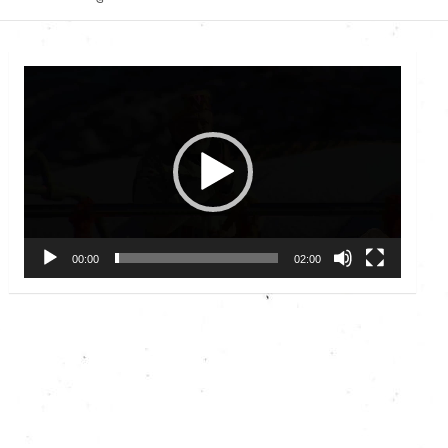
Video
Player
00:00
02:00