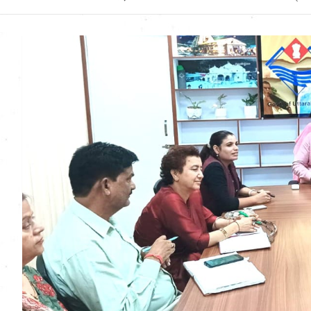
Uttarakhand News in
Hindi