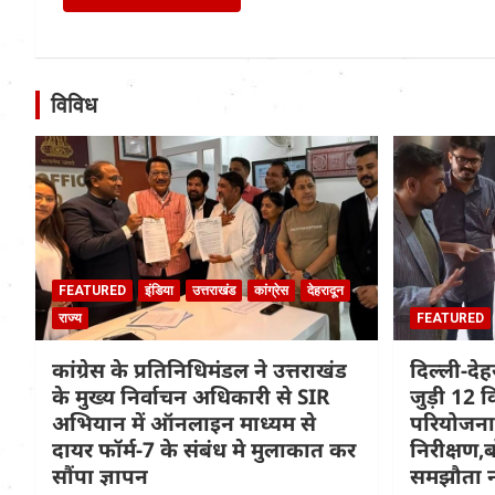
विविध
FEATURED
इंडिया
उत्तराखंड
कांग्रेस
देहरादून
राज्य
FEATURED
कांग्रेस के प्रतिनिधिमंडल ने उत्तराखंड
दिल्ली-दे
के मुख्य निर्वाचन अधिकारी से SIR
जुड़ी 12 क
अभियान में ऑनलाइन माध्यम से
परियोजना
दायर फॉर्म-7 के संबंध मे मुलाकात कर
निरीक्षण,ब
सौंपा ज्ञापन
समझौता न