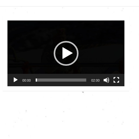
Video
Player
00:00
02:00