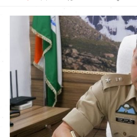
Uttarakhand News in
Hindi