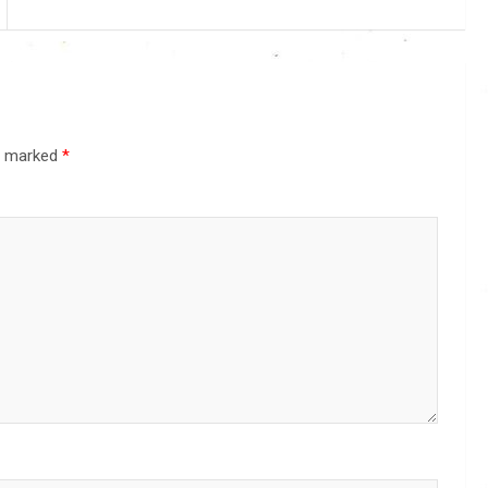
re marked
*