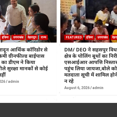
इंडिया
उत्तराखंड
देहरादून
राज्य
FEATURED
इंडिया
उत्तराखंड
देहर
हरादून आर्थिक कॉरिडोर से
DM/ DEO ने सहसपुर वि
िमी ग्रीनफील्ड बाईपास
क्षेत्र के पोलिंग बूथों का नि
 का डीएम ने किया
एसआईआर आपत्ति निस्तार
ोले सुरक्षा मानकों से कोई
पहुंच लिया जायजा,बोले कोई
हीं
मतदाता सूची में शामिल होने
न रहे
026
admin
August 6, 2026
admin