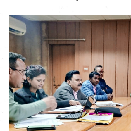
Uttarakhand News in
Hindi