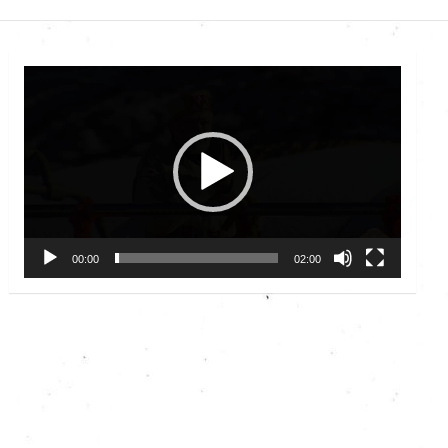
Video
Player
00:00
02:00