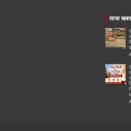
ताजा खब
उ
अ
फ
ग
A
उ
ज
औ
ल
र
ध
A