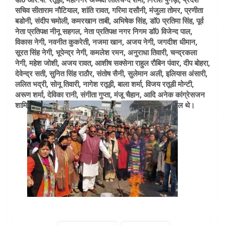
डाॅ0 आर.पी. रतूड़ी, महानगर अध्यक्ष लालचन्द शर्मा, गिरीश पुनेड़ा, प्रदेश
सचिव सीताराम नौटियाल, शांति रावत, गरिमा दसौनी, मंजुला तोमर, प्रणीता
बडोनी, संदीप चमोली, कमरखान ताबी, अभिषेक सिंह, डाॅ0 प्रतिमा सिंह, पूर्व
नेता प्रतिपक्ष नीनू सहगल, नेता प्रतिपक्ष नगर निगम डाॅ0 विजेन्द पाल,
विकास नेगी, नवनीत कुकरेती, नजमा खान, अजय नेगी, जगदीश धीमान,
सूरत सिंह नेगी, भूपेन्द्र नेगी, कमलेश रमन, अनुराधा तिवारी, चन्द्रकला
नेगी, महेश जोशी, अजय रावत, आशीष सक्सेना राहुल रौबिन पंवार, दीप बोहरा,
देवेन्द्र सती, सुनित सिंह राठौर, संतोष सैनी, सुलेमान अली, इलियास अंसारी,
ललित भद्री, सोनू तिवारी, नागेश रतूड़ी, बाला शर्मा, विजय रतूडी मोन्टी,
अरूण शर्मा, देविका रानी, संगीता गुप्ता, मंजू चैहान, आदि अनेक कांग्रेसजन
शामि
ल थे।