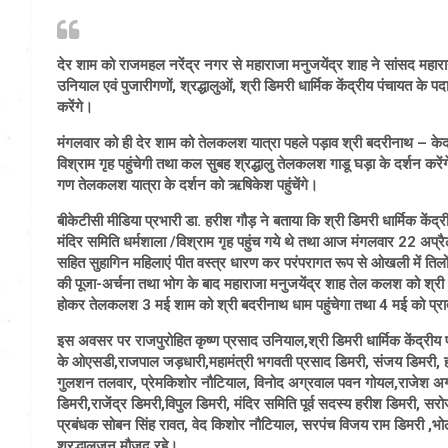
देर शाम को राजमहल नरेंद्र नगर से महाराजा मनुजयेंद्र शाह ने सांसद महारान
उनियाल एवं पुजारीगणों, श्रद्धालुओं, श्री डिमरी धार्मिक केंद्रीय पंचायत के
करेंगे।
मंगलवार को ही देर शाम को तेलकलश यात्रा पहले पड़ाव श्री बदरीनाथ – केदा
विश्राम गृह पहुंचेगी तथा कल सुबह श्रद्धालु तेलकलश गाडू घड़ा के दर्शन कर
गण तेलकलश यात्रा के दर्शन को ऋषिकेश पहुंचेंगे।
बीकेटीसी मीडिया प्रभारी डा. हरीश गौड़ ने बताया कि श्री डिमरी धार्मिक के
मंदिर समिति धर्मशाला /विश्राम गृह पहुंच गये थे तथा आज मंगलवार 22 अप्रैल 
सहित सुहागिन महिलाएं पीत वस्त्र धारण कर परंपरागत रूप से ओखली में तिलो
की पूजा-अर्चना तथा भोग के बाद महाराजा मनुजयेंद्र शाह तेल कलश को श्री ब
होकर तेलकलश 3 मई शाम को श्री बदरीनाथ धाम पहुंचेगा तथा 4 मई को प्रा
इस अवसर पर राजपुरोहित कृष्ण प्रसाद उनियाल,श्री डिमरी धार्मिक केंद्रीय 
के ओएसडी‍,राजपाल जड़धारी,महामंत्री भगवती प्रसाद डिमरी, संजय डिमरी, हर
गुलशन तलवार, प्रेमकिशोर नौटियाल, विनोद अग्रवाल पवन गोयल,राजेश अग्रवाल,
डिमरी,राजेंद्र डिमरी,विपुल डिमरी, मंदिर समिति पूर्व सदस्य हरीश डिमरी, सर
प्रबंधक सोबन सिंह रावत, वेद किशोर नौटियाल, सरपंच विजय राम डिमरी ,भोलाद
श्रद्धालुजन मौजूद रहे।