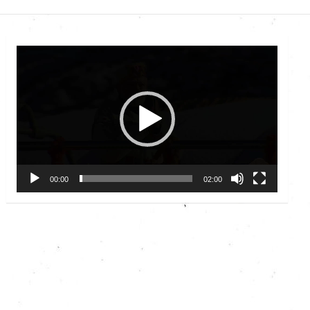
Video
Player
00:00
02:00