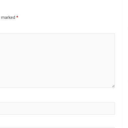
re marked
*