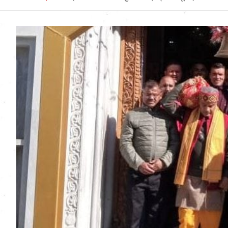
Uttarakhand News in
Hindi