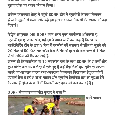
विषम परिस्थितियों और मौसम में SDRF जवानों ऒर ग्रामीणों ने झील का
मुहाना तोड़ कर दवाब को कम किया।
तपोवन जलभराव क्षेत्र में पहुँची SDRF टीम ने ग्रामीणों के साथ मिलकर
झील के मुहाने से मलवा ओर बड़े बृक्ष हटा कर जल निकासी की रफ्तार को बढ़ा
दिया है।
रिद्धिम अग्रवाल DIG SDRF एवम अपर मुख्य कार्यकारी अधिकारी यू
.एस.डी.एम.ए. उत्तराखंड, महोदय ने बयान जारी कर कहा है कि SDRF
माउंटेनिरिंग टीम के द्वारा 3 दिन में ग्रामीणों की सहायता से झील के मुहाने को
20 फिट से 50 फिट तक खोल दिया है जिससे झील के जल स्तर में 1 फिट
से भी अधिक की गिरावट आई है।
ज्ञातव्य हो कि वेज्ञानिको के 10 सदस्यीय दल के साथ SDRF के 7 कर्मी ओर
कुछ पोर्टर जल भराव क्षेत्र में रुके हुए है जहाँ वैज्ञानिकों द्वारा झील से उत्पन्न
खतरे का आकलन करना तथा आकलन के पश्चात निराकरण हेतु तकनीकी
परामर्श देना है वही SDRF जवान और ग्रामीण वेज्ञानिक दल को सुरक्षा देने
के साथ ही झील के पानी की निकासी कर दवाब को कम कर रहे है।
SDRF सेनानायक नवनीत भुल्लर ने कहा कि
हमारे जवान