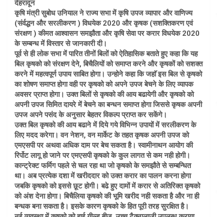
देहरादून
कृषि मंत्री सुबोध उनियाल ने राज्य सभा में कृषि उपज व्यापार और वाणिज्य
(संर्वद्धन और सरलीकरण ) विधयेक 2020 और कृषक (सशक्तिकरण एवं
संरक्षण ) कीमत आश्वासन समझौता और कृषि सेवा पर करार विधयेक 2020
के सम्बन्ध में विस्तार से जानकारी दी।
पूर्व से ही लोक सभा में पारित तीनों बिलों को ऐतिहासिक बताते हुए कहा कि यह
बिल कृषको को संरक्षण देने, बिचैलियों को समाप्त करने और कृषकों को सशक्त
करने में महत्वपूर्ण उपाय साबित होगा। उन्होने कहा कि जहाॅ इस बिल से कृषको
का शोषण समाप्त होगा वही पर कृषको को अपने उपज बेचने के लिए व्यापक
अवसर प्राप्त होगा। उक्त बिलों से कृषको की आय बढायेगी और कृषको को
अपनी उपज सिमित दायरे में बेचने का बन्धन समाप्त होगा जिससे कृषक अपनी
उपज अपने पसंद के अनुसार बेहतर विकल्प प्राप्त कर सकेंगे।
उक्त बिल कृषको की आय बढाने में दिये गये विभिन्न उपायों में सरलीकरण के
लिए मदद करेगा। वन नेशन, वन मार्केट के तहत कृषक अपनी उपज को
एमएसपी पर अथवा अधिक दाम पर बेच सकता है। स्वामीनाथन आयोग की
रिर्पोट लागू हो जाने पर एमएसपी कृषको के कुल लागत से कम नही होगी।
कान्ट्रेक्ट फर्मिग पहले से चल रहा था जो कृषको के समझौते से सम्बन्धित
था। अब प्रत्येक दशा में खरीददार को उक्त करार का पालन करना होगा
जबकि कृषको को इससे छूट होगी। बढे हुए दामों में करार से अतिरिक्त कृषको
को अंश देना होगा। बिचैलिया कृषको की भूमि खरीद नही सकता है और ना ही
बन्धक बना सकता है। इसके कारण कृषको के हित पूरी तरह सुरक्षित है।
नई व्यवस्था में कृषको को हाई यील्ड बीज, उच्च टैक्नालाजी उपलब्ध कराया