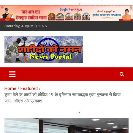
Skip
to
content
Saturday, August 8, 2026
Latest News Today, Breaking
News, Uttarakhand News in
Home
Featured
Hindi
कुम्भ मेले के कार्यों को कोविड 19 के दृष्टिगत समयबद्धता एवम गुणवत्ता से किया
जाए….सीएस ओमप्रकाश