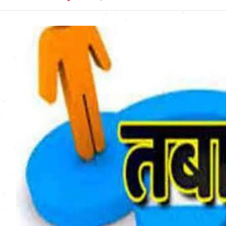
Uttarakhand News in
Hindi