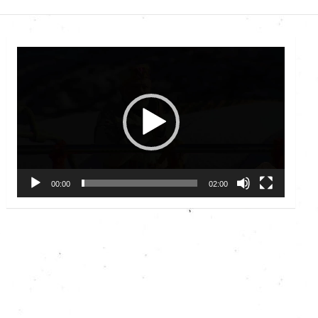
Video
Player
00:00
02:00