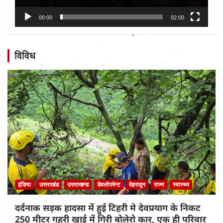
00:00
02:00
विविध
इंडिया
उत्तराखंड
उत्तराखण्ड
डेवलोपमेन्ट
देहरादून
राज्य
स्वास्थ्य
दर्दनाक सड़क हादसा में हुई टिहरी मे देवप्रयाग के निकट
250 मीटर गहरी खाई में गिरी बोलेरो कार, एक ही परिवार