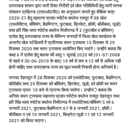
उत्तराखड शासन द्वारा जारी दिशा-निर्देशों एवं खेल गतिविधियों हेतु जारी मानक
संचालन प्रक्रिया (एस0ओ0पी0) का अनुपालन कराते हुए शैक्षिक सत्र
2020-21 हेतु महाराणा प्रताप स्पोर्टस कालेज रायपुर में 08 खेल
(एथलेक्टिस, बाॅक्सिंग, बैडमिन्टन, फुटबाल, क्रिकेट, हाॅकी, बाॅलीबाल, जूडो)
तथा हरि सिंह थापा स्पोर्टस कालेज पिथौरागढ में 2 (फुटबाॅल व बाॅक्सिंग)
प्रवेश हेतु उत्तराखण्ड राज्य के विभिन्न जनपदों में जिला खेल कार्यालय के
अन्तर्गत खेल स्टेडियमों में प्रारिम्भक चयन ट्रायल्स 15 दिसम्बर से 29
दिसम्बर 2020 तक चयन ट्रायल्स आयोजित किए जाएंगे। उन्होंने बताया कि
कक्षा 6 में प्रवेश हेतु बालक की आयु 1 जुलाई 2020 को (01-07-2008
से पहले व 30-06-2010 के बाद) 10 वर्ष से कम व 12 वर्ष से अधिक नही
होनी चाहिए तथा उत्तराखण्ड राज्य का मूल/स्थायी निवासी होना अनिवार्य है।
जनपद देहरादून में 28 दिसम्बर 2020 को एथलेटिक्स, फुटबाल, बैडमिन्टन,
बाॅलीबाॅल तथा 29 दिसम्बर को बाॅक्सिंग, क्रिकेट, जूडो, एवं हाॅकी का चयन
ट्रायल्स प्रातः 10 बजे से प्रारम्भ किया जायेगा। उन्होंनंे बताया कि
अन्तिम चयन ट्रायल्स महाराणा प्रताप स्पोर्टस कालेज रायपुर देहरादून तथा
हरि सिंह थापा स्पोर्टस कालेज पिथौरागढ में एथलेटिक्स/बाॅक्सिंग 5 एवं 6
जनवरी 2021, फुटबाल/बैडमिन्टन 07 से 8 जनवरी 2021, हाॅकी /
बाॅलीबाल 9 एवं 10 जनवरी 2021, किक्रेट/जूडो 11 एवं 12 जनवरी
2021 को किया जाएगा।